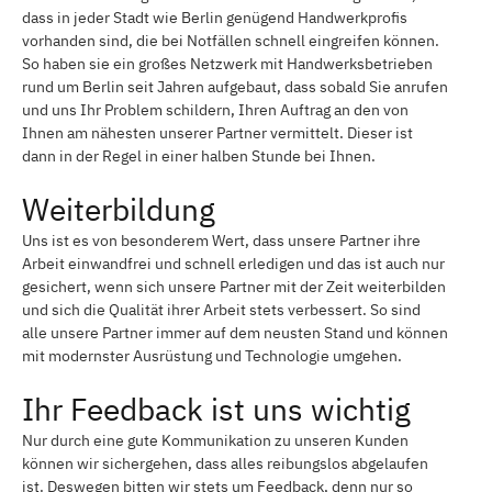
dass in jeder Stadt wie Berlin genügend Handwerkprofis
Lübars
Hansaviertel
vorhanden sind, die bei Notfällen schnell eingreifen können.
So haben sie ein großes Netzwerk mit Handwerksbetrieben
Schmargendorf
Grunewald
rund um Berlin seit Jahren aufgebaut, dass sobald Sie anrufen
und uns Ihr Problem schildern, Ihren Auftrag an den von
Hermsdorf
Adlershof
Ihnen am nähesten unserer Partner vermittelt. Dieser ist
dann in der Regel in einer halben Stunde bei Ihnen.
Friedenau
Spandau
Weiterbildung
Nikolassee
Haselhorst
Uns ist es von besonderem Wert, dass unsere Partner ihre
Neukölln
Marienfelde
Arbeit einwandfrei und schnell erledigen und das ist auch nur
gesichert, wenn sich unsere Partner mit der Zeit weiterbilden
Charlottenburg-Wilmersdorf
Charlottenburg
und sich die Qualität ihrer Arbeit stets verbessert. So sind
Schöneberg
Tempelhof-Schöneberg
alle unsere Partner immer auf dem neusten Stand und können
mit modernster Ausrüstung und Technologie umgehen.
Siemensstadt
Wilmersdorf
Ihr Feedback ist uns wichtig
Westend
Wannsee
Nur durch eine gute Kommunikation zu unseren Kunden
Niederschöneweide
Grünau
können wir sichergehen, dass alles reibungslos abgelaufen
ist. Deswegen bitten wir stets um Feedback, denn nur so