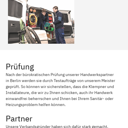
Köpenick
Oberschöneweide
Kreuzberg
Kladow
Gatow
Friedrichshagen
Britz
Müggelheim
Dahlem
Wilhelmsruh
Rosenthal
Charlottenburg-Nord
Prüfung
Heiligensee
Wittenau
Nach der bürokratischen Prüfung unserer Handwerkspartner
in Berlin werden sie durch Testaufträge von unserem Meister
Märkisches Viertel
Frohnau
geprüft. So können wir sicherstellen, dass die Klempner und
Installateure, die wir zu Ihnen schicken, auch ihr Handwerk
Moabit
Prenzlauer Berg
einwandfrei beherrschen und Ihnen bei Ihrem Sanitär- oder
Heizungsproblem helfen können.
Pankow
Zehlendorf
Partner
Alt-Treptow
Plänterwald
Unsere Verbandsgründer haben sich dafür stark gemacht,
Treptow-Köpenick
Waidmannslust