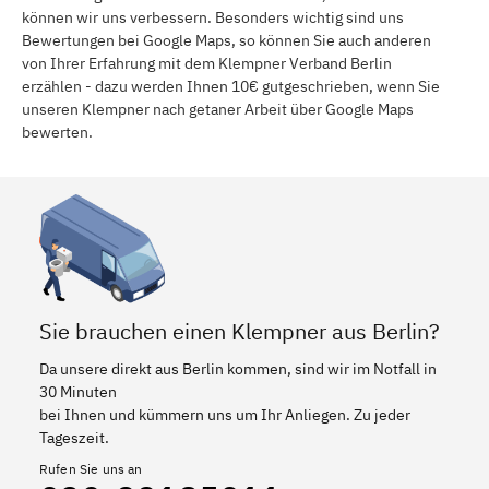
Schmöckwitz
Rahnsdorf
können wir uns verbessern. Besonders wichtig sind uns
Bewertungen bei Google Maps, so können Sie auch anderen
Halensee
Konradshöhe
von Ihrer Erfahrung mit dem Klempner Verband Berlin
erzählen - dazu werden Ihnen 10€ gutgeschrieben, wenn Sie
Tegel
Blankenfelde
unseren Klempner nach getaner Arbeit über Google Maps
Reinickendorf
bewerten.
Sie brauchen einen Klempner aus Berlin?
Da unsere direkt aus Berlin kommen, sind wir im Notfall in
30 Minuten
bei Ihnen und kümmern uns um Ihr Anliegen. Zu jeder
Tageszeit.
Rufen Sie uns an