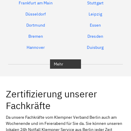
Frankfurt am Main
Stuttgart
Düsseldorf
Leipzig
Dortmund
Essen
Bremen
Dresden
Hannover
Duisburg
Bochum
Berlin
Mehr
Rudow
Karow
Friedrichsfelde
Friedrichshain
Zertifizierung unserer
Friedrichshain-Kreuzberg
Mahlsdorf
Fachkräfte
Gesundbrunnen
Wedding
Marzahn-Hellersdorf
Staaken
Da unsere Fachkräfte vom Klempner Verband Berlin auch am
Wochenende und im Feierabend für Sie da. Sie können unseren
Niederschönhausen
Marzahn
lokalen 24h Notfall Klempner Service aus Berlin jeder Zeit