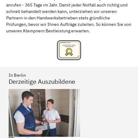
anrufen - 365 Tage im Jahr. Damit jeder Notfall auch richtig und
Kaulsdorf
Hellersdorf
schnell behandelt werden kann, unterziehen wir unseren
Altglienicke
Semnonenweg
Partnern in den Handwerksbetrieben stets gründliche
Prüfungen, bevor wir Ihnen Aufträge zuteilen. So können Sie von
Bohnsdorf
Biesdorf
unseren Klempnern Bestleistung erwarten.
Weißensee
Marienhof
Karlshorst
Malchow
Stadtrandsiedlung Malchow
Neu-Hohenschönhausen
In Berlin
Baumschulenweg
Buckow
Derzeitige Auszubildene
Lichtenrade
Lankwitz
Lichterfelde
Französisch Buchholz
Gropiusstadt
Fennpfuhl
Rummelsburg
Alt-Hohenschönhausen
Steglitz
Steglitz-Zehlendorf