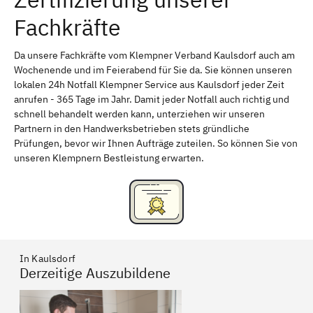
Fachkräfte
Gesundbrunnen
Wedding
Marzahn-Hellersdorf
Staaken
Da unsere Fachkräfte vom Klempner Verband Kaulsdorf auch am
Wochenende und im Feierabend für Sie da. Sie können unseren
Niederschönhausen
Marzahn
lokalen 24h Notfall Klempner Service aus Kaulsdorf jeder Zeit
anrufen - 365 Tage im Jahr. Damit jeder Notfall auch richtig und
Kaulsdorf
Hellersdorf
schnell behandelt werden kann, unterziehen wir unseren
Partnern in den Handwerksbetrieben stets gründliche
Prüfungen, bevor wir Ihnen Aufträge zuteilen. So können Sie von
unseren Klempnern Bestleistung erwarten.
In Kaulsdorf
Derzeitige Auszubildene