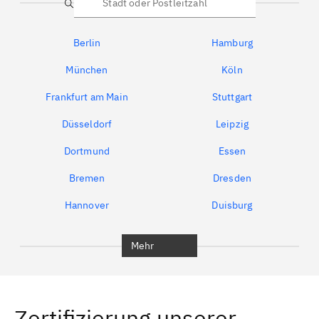
Suche
Berlin
Hamburg
München
Köln
Frankfurt am Main
Stuttgart
Düsseldorf
Leipzig
Dortmund
Essen
Bremen
Dresden
Hannover
Duisburg
Bochum
Berlin
Mehr
Rudow
Karow
Friedrichsfelde
Friedrichshain
Zertifizierung unserer
Friedrichshain-Kreuzberg
Mahlsdorf