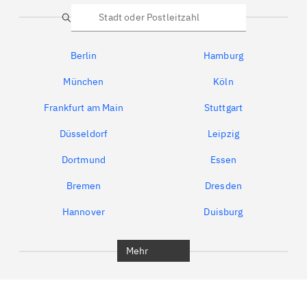
Suche
Berlin
Hamburg
München
Köln
Frankfurt am Main
Stuttgart
Düsseldorf
Leipzig
Dortmund
Essen
Bremen
Dresden
Hannover
Duisburg
Bochum
Berlin
Mehr
Rudow
Karow
Friedrichsfelde
Friedrichshain