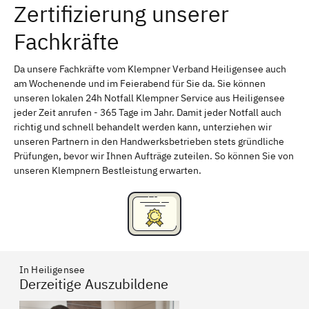
Zertifizierung unserer
Friedrichshain-Kreuzberg
Mahlsdorf
Fachkräfte
Gesundbrunnen
Wedding
Marzahn-Hellersdorf
Staaken
Da unsere Fachkräfte vom Klempner Verband Heiligensee auch
am Wochenende und im Feierabend für Sie da. Sie können
Niederschönhausen
Marzahn
unseren lokalen 24h Notfall Klempner Service aus Heiligensee
jeder Zeit anrufen - 365 Tage im Jahr. Damit jeder Notfall auch
Kaulsdorf
Hellersdorf
richtig und schnell behandelt werden kann, unterziehen wir
unseren Partnern in den Handwerksbetrieben stets gründliche
Prüfungen, bevor wir Ihnen Aufträge zuteilen. So können Sie von
unseren Klempnern Bestleistung erwarten.
In Heiligensee
Derzeitige Auszubildene