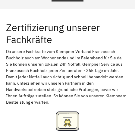
Rudow
Karow
Friedrichsfelde
Friedrichshain
Zertifizierung unserer
Friedrichshain-Kreuzberg
Mahlsdorf
Fachkräfte
Gesundbrunnen
Wedding
Marzahn-Hellersdorf
Staaken
Da unsere Fachkräfte vom Klempner Verband Französisch
Buchholz auch am Wochenende und im Feierabend für Sie da.
Niederschönhausen
Marzahn
Sie können unseren lokalen 24h Notfall Klempner Service aus
Französisch Buchholz jeder Zeit anrufen - 365 Tage im Jahr.
Kaulsdorf
Hellersdorf
Damit jeder Notfall auch richtig und schnell behandelt werden
kann, unterziehen wir unseren Partnern in den
Handwerksbetrieben stets gründliche Prüfungen, bevor wir
Ihnen Aufträge zuteilen. So können Sie von unseren Klempnern
Bestleistung erwarten.