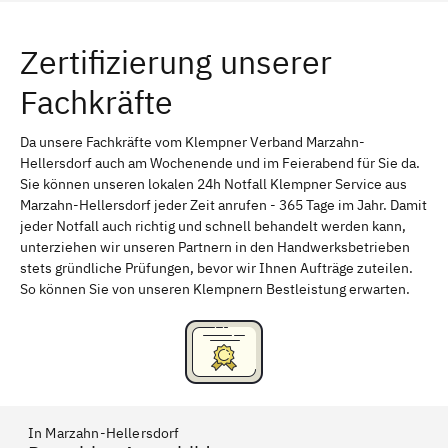
Friedrichsfelde
Friedrichshain
Zertifizierung unserer
Friedrichshain-Kreuzberg
Mahlsdorf
Fachkräfte
Gesundbrunnen
Wedding
Marzahn-Hellersdorf
Staaken
Da unsere Fachkräfte vom Klempner Verband Marzahn-
Hellersdorf auch am Wochenende und im Feierabend für Sie da.
Niederschönhausen
Marzahn
Sie können unseren lokalen 24h Notfall Klempner Service aus
Marzahn-Hellersdorf jeder Zeit anrufen - 365 Tage im Jahr. Damit
Kaulsdorf
Hellersdorf
jeder Notfall auch richtig und schnell behandelt werden kann,
unterziehen wir unseren Partnern in den Handwerksbetrieben
stets gründliche Prüfungen, bevor wir Ihnen Aufträge zuteilen.
So können Sie von unseren Klempnern Bestleistung erwarten.
In Marzahn-Hellersdorf