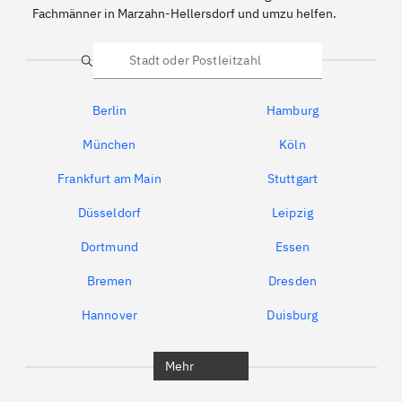
Fachmänner in Marzahn-Hellersdorf und umzu helfen.
Suche
Berlin
Hamburg
München
Köln
Frankfurt am Main
Stuttgart
Düsseldorf
Leipzig
Dortmund
Essen
Bremen
Dresden
Hannover
Duisburg
Bochum
Berlin
Mehr
Rudow
Karow