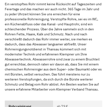
Ein verstopftes Rohr nimmt keine Rücksicht auf Tageszeiten und
Feiertage und das machen wir auch nicht. 365 Tage im Jahr und
zu jeder Uhrzeit können Sie uns erreichen für eine
professionelle Rohrreinigung. Verstopfte Rohre, sei es im WC,
ein Küchenabfluss oder das Kanal- und Hauptrohr, sind ein
schleichender Prozess. Über die Jahre sammeln sich in den
Rohren Fette, Haare, Kalk und Schmutz. Nach und nach
verschließt dadurch das Rohr immer weiter, sie merken es
dadurch, dass das Abwasser langsamer abfließt. Unser
Rohrreinigungsnotdienst in Thansau kümmert sich mit
modernster Technik und erfahrenen Klempner um Ihre
Abwassertechnik. Abwasserrohre sind zwar zu einem Bruchteil
gut erreichbar, dennoch raten wir davon ab, dass Sie mit einem
chemischen Rohrreiniger aus dem Super- oder Baumarkt oder es
mit Bürsten, selbst versuchen. Das führt meistens nur zu
weiteren Verstopfungen, da sich durch die Bürste weiterer
Schmutz und Belag vom Rohr ablöst. Am Besten warten Sie auf
unsere erfahrene Mitarbeiter vom Klempner Verband Thansau.
Rohrreinigung
ab 79 €