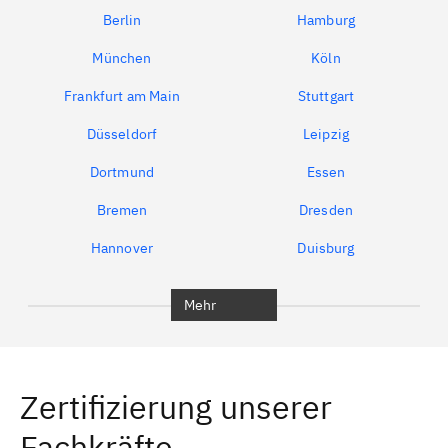
Berlin
Hamburg
München
Köln
Frankfurt am Main
Stuttgart
Düsseldorf
Leipzig
Dortmund
Essen
Bremen
Dresden
Hannover
Duisburg
Bochum
München
Mehr
Regensburg
Ingolstadt
Würzburg
Furth
Zertifizierung unserer
Erlangen
Bamberg
Fachkräfte
Bayreuth
Aschaffenburg