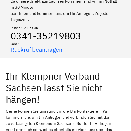
Da unsere direkt aus Sachsen kommen, sind wir im Notfall
Coswig bei Dresden
Gorbitz-Ost
in 30 Minuten
bei Ihnen und kümmern uns um Ihr Anliegen. Zu jeder
Cotta
Briesnitz
Tageszeit.
Zinna
Dreiheide
Rufen Sie uns an
0341-35219803
Pflückuff bei Torgau
Reichenbach im Vogtland
Oder
Zabeltitz
Weißig am Raschütz
Rückruf beantragen
Ebersbach bei Großenhain
Tauscha bei Großenhain
Thiendorf
Lampertswalde bei
Ihr Klempner Verband
Großenhain
Sachsen lässt Sie nicht
Priestewitz
Wildenhain bei Großenhain
hängen!
Schönfeld bei Großenhain
Torgau
Crimmitschau
Rammenau
Gerne können Sie uns rund um die Uhr kontaktieren. Wir
kümmern uns um Ihr Anliegen und verbinden Sie mit den
Doberschau-Gaußig
Schmölln-Putzkau
zuverlässigsten Klempnern Sachsens. Sollte Ihr Anliegen
nicht dringlich sein, ist es ebenfalls möglich, uns über das
Bischofswerda
Demitz-Thumitz