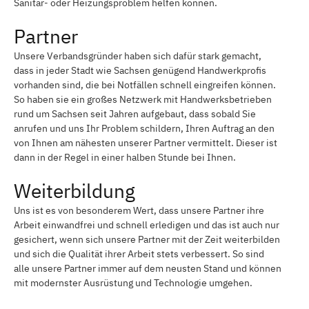
Sanitär- oder Heizungsproblem helfen können.
Wurzen
Falkenhain bei Wurzen
Partner
Thallwitz
Rosenbach bei Löbau
Unsere Verbandsgründer haben sich dafür stark gemacht,
Lawalde
Obercunnersdorf bei Löbau
dass in jeder Stadt wie Sachsen genügend Handwerkprofis
Niedercunnersdorf
Löbau
vorhanden sind, die bei Notfällen schnell eingreifen können.
So haben sie ein großes Netzwerk mit Handwerksbetrieben
Großschweidnitz
Kittlitz bei Löbau
rund um Sachsen seit Jahren aufgebaut, dass sobald Sie
anrufen und uns Ihr Problem schildern, Ihren Auftrag an den
Dürrhennersdorf
Schönbach bei Löbau
von Ihnen am nähesten unserer Partner vermittelt. Dieser ist
dann in der Regel in einer halben Stunde bei Ihnen.
Zittau
Görlitz, Neiße
Weiterbildung
Delitzsch
Pleißa
Uns ist es von besonderem Wert, dass unsere Partner ihre
Kändler
Mildenau
Arbeit einwandfrei und schnell erledigen und das ist auch nur
gesichert, wenn sich unsere Partner mit der Zeit weiterbilden
Annaberg-Buchholz
Markkleeberg
und sich die Qualität ihrer Arbeit stets verbessert. So sind
Heidenau, Sachsen
Müglitztal
alle unsere Partner immer auf dem neusten Stand und können
mit modernster Ausrüstung und Technologie umgehen.
Dohna, Sachsen
Limbach-Oberfrohna