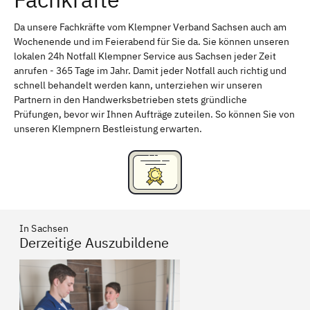
Döbernitz
Löbnitz bei Delitzsch
Da unsere Fachkräfte vom Klempner Verband Sachsen auch am
Wochenende und im Feierabend für Sie da. Sie können unseren
Rackwitz
Neukyhna
lokalen 24h Notfall Klempner Service aus Sachsen jeder Zeit
anrufen - 365 Tage im Jahr. Damit jeder Notfall auch richtig und
Zwochau bei Delitzsch
Wiedemar
schnell behandelt werden kann, unterziehen wir unseren
Krostitz
Zschortau
Partnern in den Handwerksbetrieben stets gründliche
Prüfungen, bevor wir Ihnen Aufträge zuteilen. So können Sie von
Schönwölkau
Bautzen
unseren Klempnern Bestleistung erwarten.
Pirna
Otterwisch
Thümmlitzwalde
Parthenstein bei Grimma
Großbothen
Großbardau
In Sachsen
Radebeul
Hoyerswerda
Derzeitige Auszubildene
Striesen-Süd
Striesen
Striesen-Ost
Tolkewitz
Blasewitz
Riesa