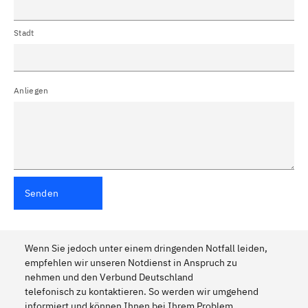
Striegistal
Schkeuditz
Stadt
Aue, Sachsen
Diera-Zehren
Gallschütz bei Meißen,
Triebischtal
Sachsen
Anliegen
Perne
Leippen
Taubenheim bei Meißen
Klipphausen
Käbschütztal
Zetta
Oelsnitz (Vogtland)
Tirpersdorf
Senden
Mühlental
Triebel / Vogtland
Bösenbrunn
Frankenberg / Sachsen
Wenn Sie jedoch unter einem dringenden Notfall leiden,
Schneeberg, Erzgebirge
Großlehna
empfehlen wir unseren Notdienst in Anspruch zu
nehmen und den Verbund Deutschland
Markranstädt
Dippoldiswalde
telefonisch zu kontaktieren. So werden wir umgehend
Malter
Großenhain, Sachsen
informiert und können Ihnen bei Ihrem Problem