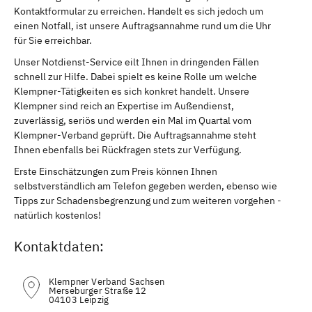
Kontaktformular zu erreichen. Handelt es sich jedoch um
Lobstädt
Wyhratal
einen Notfall, ist unsere Auftragsannahme rund um die Uhr
für Sie erreichbar.
Borna bei Leipzig
Mittweida
Unser Notdienst-Service eilt Ihnen in dringenden Fällen
schnell zur Hilfe. Dabei spielt es keine Rolle um welche
Altmittweida
Kriebstein
Klempner-Tätigkeiten es sich konkret handelt. Unsere
Auerbach / Vogtland
Plauen, Vogtland
Klempner sind reich an Expertise im Außendienst,
zuverlässig, seriös und werden ein Mal im Quartal vom
Gorbitz-Süd
Königshain-Wiederau
Klempner-Verband geprüft. Die Auftragsannahme steht
Ihnen ebenfalls bei Rückfragen stets zur Verfügung.
Erlau bei Rochlitz
Thalheim / Erzgebirge
Erste Einschätzungen zum Preis können Ihnen
Seelitz bei Rochlitz
Zettlitz bei Rochlitz
selbstverständlich am Telefon gegeben werden, ebenso wie
Tipps zur Schadensbegrenzung und zum weiteren vorgehen -
Wechselburg
Königsfeld bei Rochlitz
natürlich kostenlos!
Rochlitz
Oßling
Kontaktdaten:
Schönteichen
Nebelschütz
Klempner Verband Sachsen
Steina bei Pulsnitz
Crostwitz
Merseburger Straße 12
04103 Leipzig