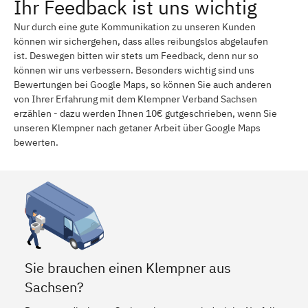
Ihr Feedback ist uns wichtig
Döbeln
Striesen-West
Nur durch eine gute Kommunikation zu unseren Kunden
Johannstadt-Nord
Johannstadt-Süd
können wir sichergehen, dass alles reibungslos abgelaufen
ist. Deswegen bitten wir stets um Feedback, denn nur so
Wachau
Weißwasser / Oberlausitz
können wir uns verbessern. Besonders wichtig sind uns
Bewertungen bei Google Maps, so können Sie auch anderen
Boxberg / Oberlausitz
Callenberg bei Hohenstein-
Ernstthal
von Ihrer Erfahrung mit dem Klempner Verband Sachsen
erzählen - dazu werden Ihnen 10€ gutgeschrieben, wenn Sie
Hohenstein-Ernstthal
Bernsdorf bei Hohenstein-
unseren Klempner nach getaner Arbeit über Google Maps
Ernstthal
bewerten.
Glauchau
Radeberg, Sachsen
Wachau bei Radeberg
Liegau-Augustusbad
Heinsdorfergrund
Leubnitz bei Plauen
Werdau, Sachsen
Cavertitz
Liebschützberg
Oschatz
Sie brauchen einen Klempner aus
Sachsen?
Naundorf bei Oschatz
Gruna