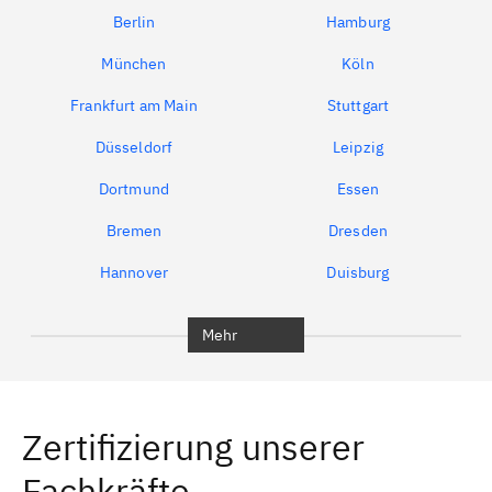
Berlin
Hamburg
München
Köln
Frankfurt am Main
Stuttgart
Düsseldorf
Leipzig
Dortmund
Essen
Bremen
Dresden
Hannover
Duisburg
Bochum
Leipzig
Mehr
Dresden
Zwickau
Dohma
Struppen
Zertifizierung unserer
Bolbritz
Salzenforst
Fachkräfte
Freiberg, Sachsen
Freital