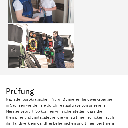
Großweitzschen
Ziegra-Knobelsdorf
Mochau bei Döbeln
Ebersbach bei Döbeln
Zschaitz-Ottewig
Bertsdorf-Hörnitz
Mittelherwigsdorf
Grimma
Wöllnau
Zschepplin
Mockrehna
Mörtitz
Eilenburg
Jesewitz
Sprotta
Battaune
Prüfung
Paschwitz
Laußig
Nach der bürokratischen Prüfung unserer Handwerkspartner
in Sachsen werden sie durch Testaufträge von unserem
Naußlitz
Meißen, Sachsen
Meister geprüft. So können wir sicherstellen, dass die
Klempner und Installateure, die wir zu Ihnen schicken, auch
Hohburg bei Wurzen
Kühren-Burkartshain
ihr Handwerk einwandfrei beherrschen und Ihnen bei Ihrem