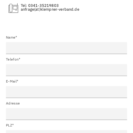
Räckelwitz
Haselbachtal
Tel:
0341-35219803
(at)
Panschwitz-Kuckau
Ralbitz-Rosenthal
Elstra
Pobershau
Marienberg, Erzgebirge
Klitten
Name*
Niesky
Stannewisch
Hohendubrau
Mücka
Telefon*
Quitzdorf am See
Waldhufen
Kreba-Neudorf
Schwarzenberg / Erzgebirge
E-Mail*
Beierfeld, Erzgebirge
Meerane
Dennheritz
Schönberg bei Glauchau
Adresse
Kamenz
Rossau bei Mittweida
Tiefenbach, Sachsen
Hainichen, Sachsen
PLZ*