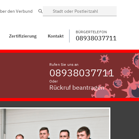
ber den Verbund
Suche
BÜRGERTELEFON
WECHSELN
08938037711
ontakt
Heinzerath
BÜRGERTELEFON
Zertifizierung
Kontakt
08938037711
Rufen Sie uns an
08938037711
Oder
Rückruf beantragen