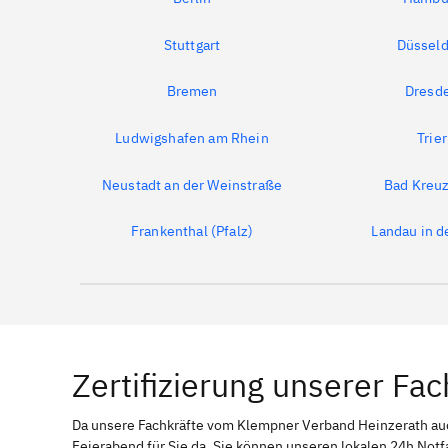
Stuttgart
Düsseld
Bremen
Dresd
Ludwigshafen am Rhein
Trier
Neustadt an der Weinstraße
Bad Kreu
Frankenthal (Pfalz)
Landau in de
Zertifizierung unserer Fac
Da unsere Fachkräfte vom Klempner Verband Heinzerath a
Feierabend für Sie da. Sie können unseren lokalen 24h Notf