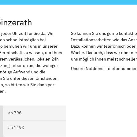
inzerath
jeder Uhrzeit für Sie da. Wir
So können Sie uns gerne kontakti
en schnellstmöglich bei
Installationsarbeiten wie das An
So bemühen wir uns in unserer
Dazu können wir telefonisch oder 
Bereitschaft zu wissen, um Ihnen
Woche. Dadurch, dass wir über meh
rem verlässlichen, lokalen 24h
uns möglich ihnen meist schnelle
izungsarbeiten an, die weniger
Unsere Notdienst Telefonnummer
r nötige Aufwand und die
en Sie unter diesen Umständen
, so bitten wir Sie dann per
en.
ab 79€
ab 119€