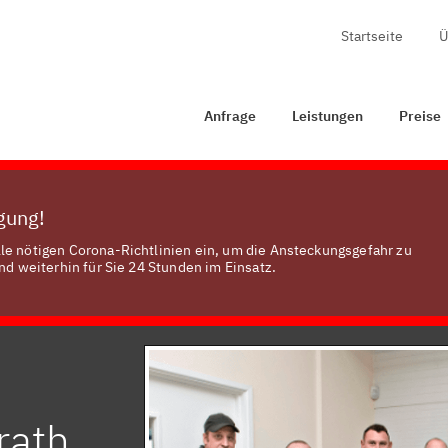
Startseite
Ü
Anfrage
Leistungen
Preise
Zertifizierung
K
Anfrage
Leistungen
Preise
ügung!
le nötigen Corona-Richtlinien ein, um die Ansteckungsgefahr zu
nd weiterhin für Sie 24 Stunden im Einsatz.
rath