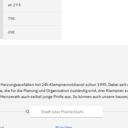
ab 29 €
79€
49€
 Heizungsausfällen mit 24h Klempnernotdienst schon 1995. Dabei seit d
e, die für die Planung und Organisation zuständig sind, drei Klempner 
 Heinzerath auch selbst junge Profis aus. So können auch unsere haus
Suche
rg
München