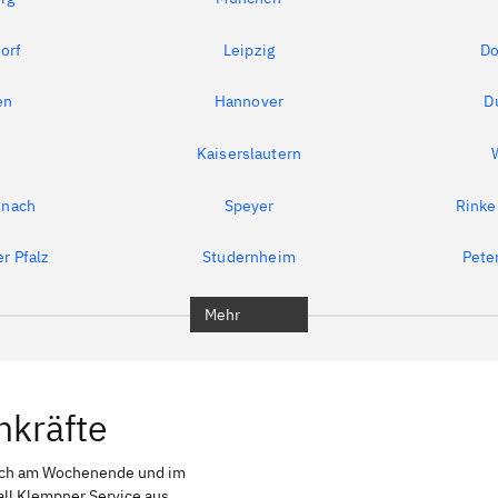
orf
Leipzig
Do
en
Hannover
D
Kaiserslautern
znach
Speyer
Rinke
r Pfalz
Studernheim
Peter
Mehr
hkräfte
uch am Wochenende und im
all Klempner Service aus