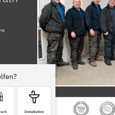
ung
lfen?
ruch
Installation