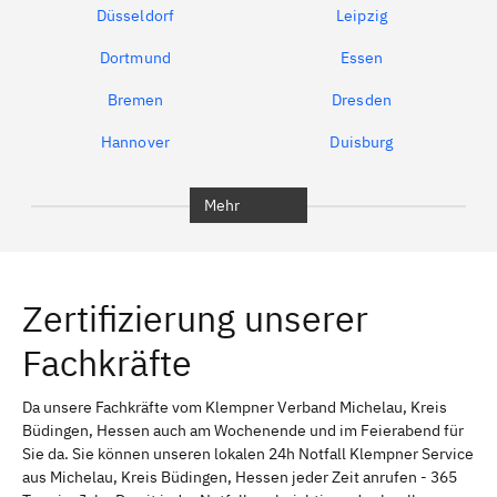
Düsseldorf
Leipzig
Dortmund
Essen
Bremen
Dresden
Hannover
Duisburg
Bochum
Frankfurt am Main
Mehr
Wiesbaden
Darmstadt
Offenbach am Main
Hanau
Zertifizierung unserer
Marburg
Fulda
Fachkräfte
Bauschheim
Königstädten
Rüsselsheim
Bad Homburg vor der Höhe
Da unsere Fachkräfte vom Klempner Verband Michelau, Kreis
Büdingen, Hessen auch am Wochenende und im Feierabend für
Wetzlar
Oberursel (Taunus)
Sie da. Sie können unseren lokalen 24h Notfall Klempner Service
aus Michelau, Kreis Büdingen, Hessen jeder Zeit anrufen - 365
Oberursel
Bommersheim