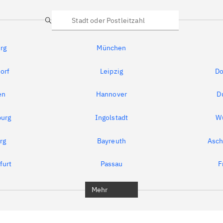
Suche
rg
München
orf
Leipzig
Do
en
Hannover
D
urg
Ingolstadt
W
rg
Bayreuth
Asch
furt
Passau
F
Mehr