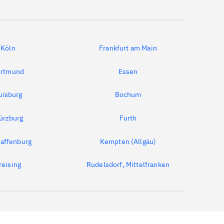
Köln
Frankfurt am Main
rtmund
Essen
uisburg
Bochum
ürzburg
Furth
affenburg
Kempten (Allgäu)
reising
Rudelsdorf, Mittelfranken