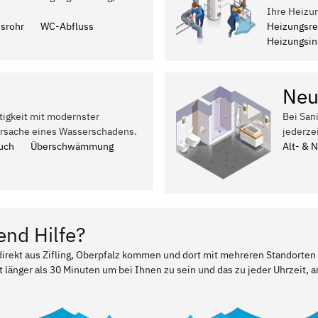
Ihre Heizun
ssrohr
WC-Abfluss
Heizungsre
Heizungsins
Neu
tigkeit mit modernster
Bei San
Ursache eines Wasserschadens.
jederze
uch
Überschwämmung
Alt- & 
end Hilfe?
 direkt aus Zifling, Oberpfalz kommen und dort mit mehreren Standorten
t länger als 30 Minuten um bei Ihnen zu sein und das zu jeder Uhrzeit, a