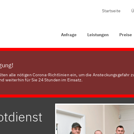
Startseite
Ü
Anfrage
Leistungen
Preise
Zertifizierung
Kontakt
Anfrage
Leistungen
Preise
ügung!
lten alle nötigen Corona-Richtlinien ein, um die Ansteckungsgefahr z
nd weiterhin für Sie 24 Stunden im Einsatz.
otdienst