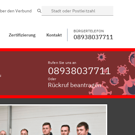
ber den Verbund
Suche
BÜRGERTELEFON
WECHSELN
08938037711
Zifling, Oberpfalz
BÜRGERTELEFON
Zertifizierung
Kontakt
08938037711
Rufen Sie uns an
08938037711
u
Oder
Rückruf beantragen