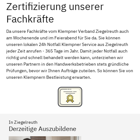
Zertifizierung unserer
Erlangen
Bamberg
Fachkräfte
Bayreuth
Aschaffenburg
Kempten (Allgäu)
Neu-Ulm
Da unsere Fachkräfte vom Klempner Verband Ziegelreuth auch
am Wochenende und im Feierabend für Sie da. Sie können
Schweinfurt
Passau
unseren lokalen 24h Notfall Klempner Service aus Ziegelreuth
jeder Zeit anrufen - 365 Tage im Jahr. Damit jeder Notfall auch
Freising
Rudelsdorf, Mittelfranken
richtig und schnell behandelt werden kann, unterziehen wir
unseren Partnern in den Handwerksbetrieben stets gründliche
Prüfungen, bevor wir Ihnen Aufträge zuteilen. So können Sie von
unseren Klempnern Bestleistung erwarten.
In Ziegelreuth
Derzeitige Auszubildene