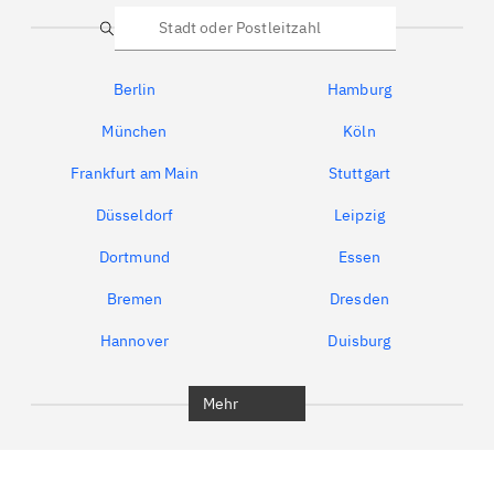
Suche
Berlin
Hamburg
München
Köln
Frankfurt am Main
Stuttgart
Düsseldorf
Leipzig
Dortmund
Essen
Bremen
Dresden
Hannover
Duisburg
Bochum
München
Mehr
Regensburg
Ingolstadt
Würzburg
Furth