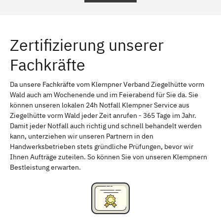
Regensburg
Ingolstadt
Würzburg
Furth
Zertifizierung unserer
Erlangen
Bamberg
Fachkräfte
Bayreuth
Aschaffenburg
Kempten (Allgäu)
Neu-Ulm
Da unsere Fachkräfte vom Klempner Verband Ziegelhütte vorm
Wald auch am Wochenende und im Feierabend für Sie da. Sie
Schweinfurt
Passau
können unseren lokalen 24h Notfall Klempner Service aus
Ziegelhütte vorm Wald jeder Zeit anrufen - 365 Tage im Jahr.
Freising
Rudelsdorf, Mittelfranken
Damit jeder Notfall auch richtig und schnell behandelt werden
kann, unterziehen wir unseren Partnern in den
Handwerksbetrieben stets gründliche Prüfungen, bevor wir
Ihnen Aufträge zuteilen. So können Sie von unseren Klempnern
Bestleistung erwarten.