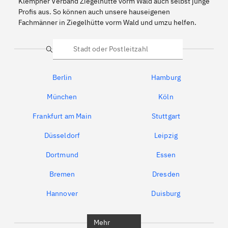
Klempner Verband Ziegelhütte vorm Wald auch selbst junge
Profis aus. So können auch unsere hauseigenen
Fachmänner in Ziegelhütte vorm Wald und umzu helfen.
Suche
Berlin
Hamburg
München
Köln
Frankfurt am Main
Stuttgart
Düsseldorf
Leipzig
Dortmund
Essen
Bremen
Dresden
Hannover
Duisburg
Bochum
München
Mehr