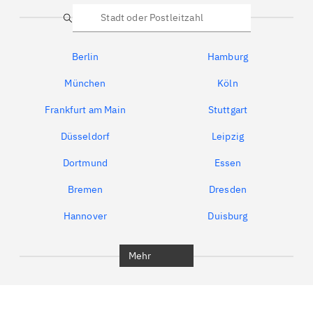
Suche
Berlin
Hamburg
München
Köln
Frankfurt am Main
Stuttgart
Düsseldorf
Leipzig
Dortmund
Essen
Bremen
Dresden
Hannover
Duisburg
Bochum
München
Mehr
Regensburg
Ingolstadt
Würzburg
Furth