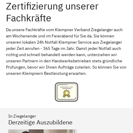
Zertifizierung unserer
Erlangen
Bamberg
Fachkräfte
Bayreuth
Aschaffenburg
Kempten (Allgäu)
Neu-Ulm
Da unsere Fachkräfte vom Klempner Verband Ziegelanger auch
am Wochenende und im Feierabend für Sie da. Sie können
Schweinfurt
Passau
unseren lokalen 24h Notfall Klempner Service aus Ziegelanger
jeder Zeit anrufen - 365 Tage im Jahr. Damit jeder Notfall auch
Freising
Rudelsdorf, Mittelfranken
richtig und schnell behandelt werden kann, unterziehen wir
unseren Partnern in den Handwerksbetrieben stets gründliche
Prüfungen, bevor wir Ihnen Aufträge zuteilen. So können Sie von
unseren Klempnern Bestleistung erwarten.
In Ziegelanger
Derzeitige Auszubildene