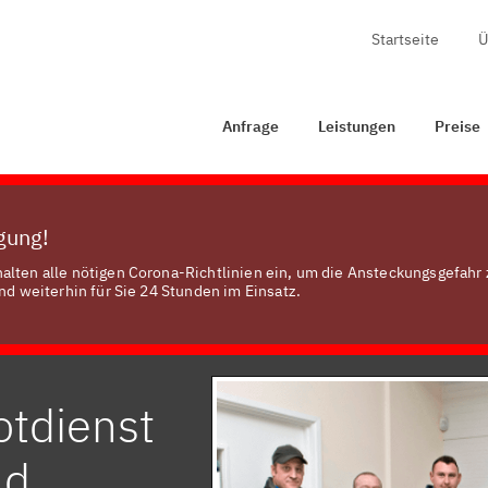
Startseite
Ü
nfrage
Leistungen
Preise
Zertifizierung
Kontakt
Anfrage
Leistungen
Preise
ügung!
alten alle nötigen Corona-Richtlinien ein, um die Ansteckungsgefahr 
nd weiterhin für Sie 24 Stunden im Einsatz.
otdienst
ld