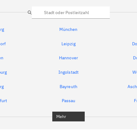
Suche
rg
München
orf
Leipzig
Do
en
Hannover
D
urg
Ingolstadt
W
rg
Bayreuth
Asch
furt
Passau
F
Mehr