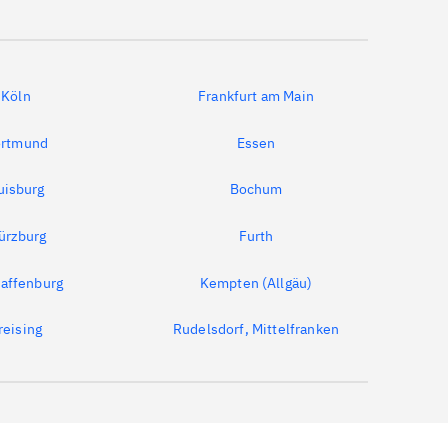
Köln
Frankfurt am Main
rtmund
Essen
uisburg
Bochum
ürzburg
Furth
affenburg
Kempten (Allgäu)
reising
Rudelsdorf, Mittelfranken