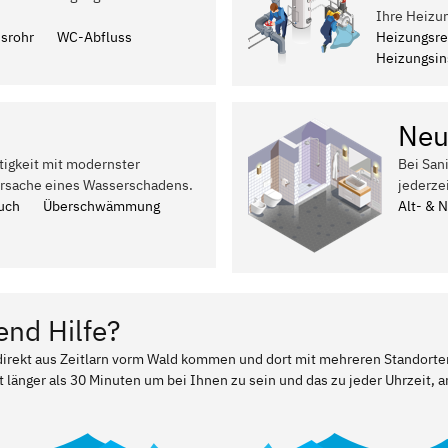
Ihre Heizu
ssrohr
WC-Abfluss
Heizungsre
Heizungsins
Neu
tigkeit mit modernster
Bei San
Ursache eines Wasserschadens.
jederze
uch
Überschwämmung
Alt- & 
end Hilfe?
 direkt aus Zeitlarn vorm Wald kommen und dort mit mehreren Standorte
t länger als 30 Minuten um bei Ihnen zu sein und das zu jeder Uhrzeit, a