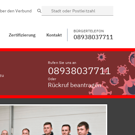
ber den Verbund
Suche
BÜRGERTELEFON
WECHSELN
08938037711
Zeitlarn vorm Wald
BÜRGERTELEFON
Zertifizierung
Kontakt
08938037711
Rufen Sie uns an
08938037711
zu
Oder
Rückruf beantragen