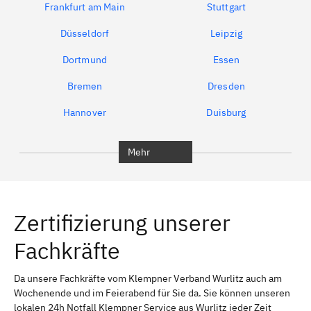
Frankfurt am Main
Stuttgart
Düsseldorf
Leipzig
Dortmund
Essen
Bremen
Dresden
Hannover
Duisburg
Bochum
München
Mehr
Regensburg
Ingolstadt
Würzburg
Furth
Zertifizierung unserer
Erlangen
Bamberg
Fachkräfte
Bayreuth
Aschaffenburg
Kempten (Allgäu)
Neu-Ulm
Da unsere Fachkräfte vom Klempner Verband Wurlitz auch am
Wochenende und im Feierabend für Sie da. Sie können unseren
Schweinfurt
Passau
lokalen 24h Notfall Klempner Service aus Wurlitz jeder Zeit