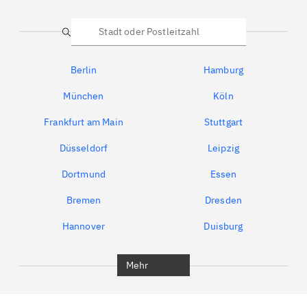
Suche
Berlin
Hamburg
München
Köln
Frankfurt am Main
Stuttgart
Düsseldorf
Leipzig
Dortmund
Essen
Bremen
Dresden
Hannover
Duisburg
Bochum
München
Mehr
Regensburg
Ingolstadt
Würzburg
Furth