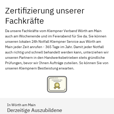
Zertifizierung unserer
Erlangen
Bamberg
Fachkräfte
Bayreuth
Aschaffenburg
Kempten (Allgäu)
Neu-Ulm
Da unsere Fachkräfte vom Klempner Verband Wörth am Main
auch am Wochenende und im Feierabend für Sie da. Sie können
Schweinfurt
Passau
unseren lokalen 24h Notfall Klempner Service aus Wörth am
Main jeder Zeit anrufen - 365 Tage im Jahr. Damit jeder Notfall
Freising
Rudelsdorf, Mittelfranken
auch richtig und schnell behandelt werden kann, unterziehen wir
unseren Partnern in den Handwerksbetrieben stets gründliche
Prüfungen, bevor wir Ihnen Aufträge zuteilen. So können Sie von
unseren Klempnern Bestleistung erwarten.
In Wörth am Main
Derzeitige Auszubildene