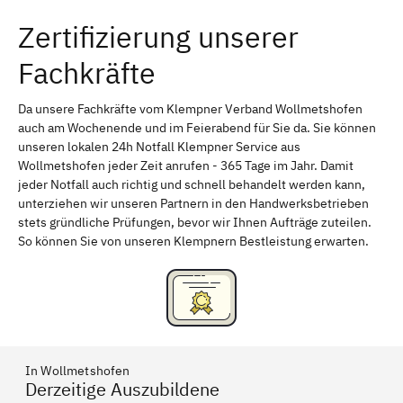
Zertifizierung unserer
Erlangen
Bamberg
Fachkräfte
Bayreuth
Aschaffenburg
Kempten (Allgäu)
Neu-Ulm
Da unsere Fachkräfte vom Klempner Verband Wollmetshofen
auch am Wochenende und im Feierabend für Sie da. Sie können
Schweinfurt
Passau
unseren lokalen 24h Notfall Klempner Service aus
Wollmetshofen jeder Zeit anrufen - 365 Tage im Jahr. Damit
Freising
Rudelsdorf, Mittelfranken
jeder Notfall auch richtig und schnell behandelt werden kann,
unterziehen wir unseren Partnern in den Handwerksbetrieben
stets gründliche Prüfungen, bevor wir Ihnen Aufträge zuteilen.
So können Sie von unseren Klempnern Bestleistung erwarten.
In Wollmetshofen
Derzeitige Auszubildene