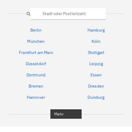
Suche
Berlin
Hamburg
München
Köln
Frankfurt am Main
Stuttgart
Düsseldorf
Leipzig
Dortmund
Essen
Bremen
Dresden
Hannover
Duisburg
Bochum
München
Mehr
Regensburg
Ingolstadt
Würzburg
Furth