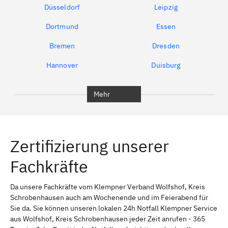
Düsseldorf
Leipzig
Dortmund
Essen
Bremen
Dresden
Hannover
Duisburg
Bochum
München
Mehr
Regensburg
Ingolstadt
Würzburg
Furth
Zertifizierung unserer
Erlangen
Bamberg
Fachkräfte
Bayreuth
Aschaffenburg
Kempten (Allgäu)
Neu-Ulm
Da unsere Fachkräfte vom Klempner Verband Wolfshof, Kreis
Schrobenhausen auch am Wochenende und im Feierabend für
Schweinfurt
Passau
Sie da. Sie können unseren lokalen 24h Notfall Klempner Service
aus Wolfshof, Kreis Schrobenhausen jeder Zeit anrufen - 365
Freising
Rudelsdorf, Mittelfranken