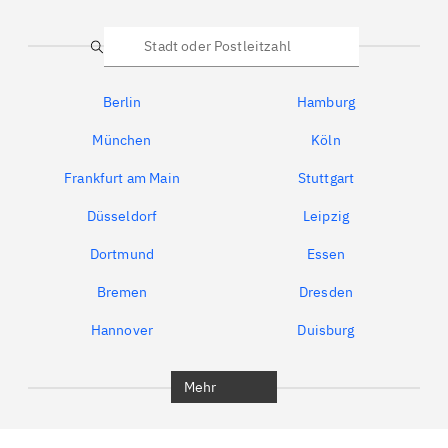
Suche
Berlin
Hamburg
München
Köln
Frankfurt am Main
Stuttgart
Düsseldorf
Leipzig
Dortmund
Essen
Bremen
Dresden
Hannover
Duisburg
Bochum
München
Mehr
Regensburg
Ingolstadt
Würzburg
Furth