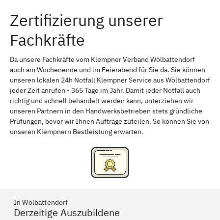
Zertifizierung unserer
Erlangen
Bamberg
Fachkräfte
Bayreuth
Aschaffenburg
Kempten (Allgäu)
Neu-Ulm
Da unsere Fachkräfte vom Klempner Verband Wölbattendorf
auch am Wochenende und im Feierabend für Sie da. Sie können
Schweinfurt
Passau
unseren lokalen 24h Notfall Klempner Service aus Wölbattendorf
jeder Zeit anrufen - 365 Tage im Jahr. Damit jeder Notfall auch
Freising
Rudelsdorf, Mittelfranken
richtig und schnell behandelt werden kann, unterziehen wir
unseren Partnern in den Handwerksbetrieben stets gründliche
Prüfungen, bevor wir Ihnen Aufträge zuteilen. So können Sie von
unseren Klempnern Bestleistung erwarten.
In Wölbattendorf
Derzeitige Auszubildene