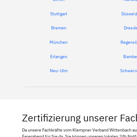
Stuttgart
Düsseld
Bremen
Dresd
München
Regensb
Erlangen
Bambe
Neu-Ulm
Schwein
Zertifizierung unserer Fac
Da unsere Fachkräfte vom Klempner Verband Wittenbach 
Feierabend für Sie da. Sie können unseren lokalen 24h Notf