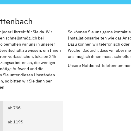
ittenbach
jeder Uhrzeit für Sie da. Wir
So können Sie uns gerne kontakti
en schnellstmöglich bei
Installationsarbeiten wie das An
So bemühen wir uns in unserer
Dazu können wir telefonisch oder 
Bereitschaft zu wissen, um Ihnen
Woche. Dadurch, dass wir über meh
rem verlässlichen, lokalen 24h
uns möglich ihnen meist schnelle
izungsarbeiten an, die weniger
Unsere Notdienst Telefonnummer
r nötige Aufwand und die
en Sie unter diesen Umständen
, so bitten wir Sie dann per
en.
ab 79€
ab 119€