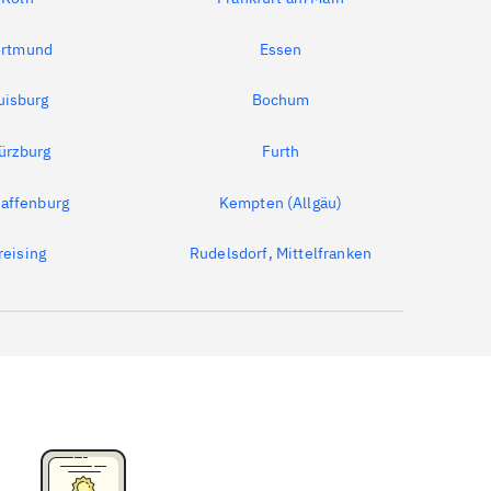
rtmund
Essen
uisburg
Bochum
ürzburg
Furth
affenburg
Kempten (Allgäu)
reising
Rudelsdorf, Mittelfranken