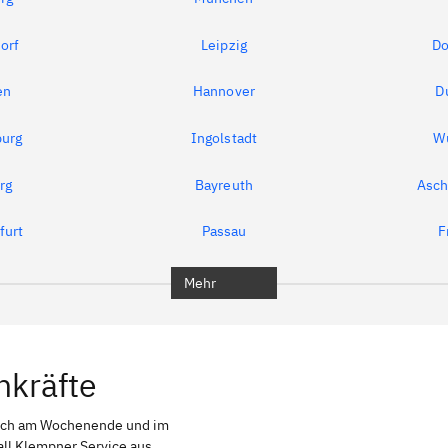
orf
Leipzig
Do
en
Hannover
D
urg
Ingolstadt
W
rg
Bayreuth
Asch
furt
Passau
F
Mehr
hkräfte
auch am Wochenende und im
all Klempner Service aus