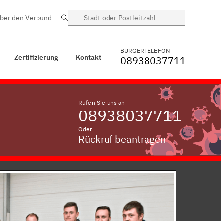
ber den Verbund
Suche
BÜRGERTELEFON
WECHSELN
08938037711
ntakt
Wittenbach
BÜRGERTELEFON
Zertifizierung
Kontakt
08938037711
Rufen Sie uns an
08938037711
Oder
Rückruf beantragen