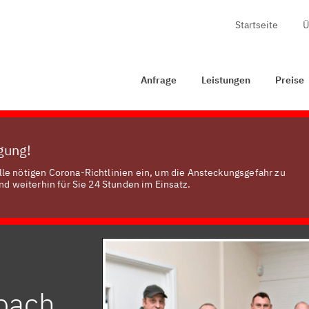
Startseite
Ü
Anfrage
Leistungen
Preise
Zertifizierung
Ko
Anfrage
Leistungen
Preise
ügung!
le nötigen Corona-Richtlinien ein, um die Ansteckungsgefahr zu
nd weiterhin für Sie 24 Stunden im Einsatz.
nbach