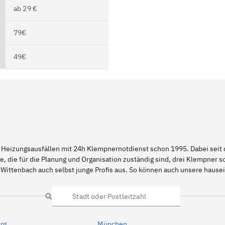
ab 29 €
79€
49€
 Heizungsausfällen mit 24h Klempnernotdienst schon 1995. Dabei seit d
e, die für die Planung und Organisation zuständig sind, drei Klempner 
 Wittenbach auch selbst junge Profis aus. So können auch unsere haus
Suche
rg
München