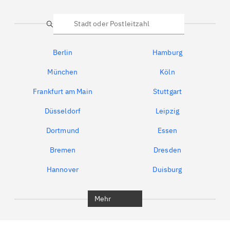
Suche
Berlin
Hamburg
München
Köln
Frankfurt am Main
Stuttgart
Düsseldorf
Leipzig
Dortmund
Essen
Bremen
Dresden
Hannover
Duisburg
Bochum
München
Mehr
Regensburg
Ingolstadt
Würzburg
Furth