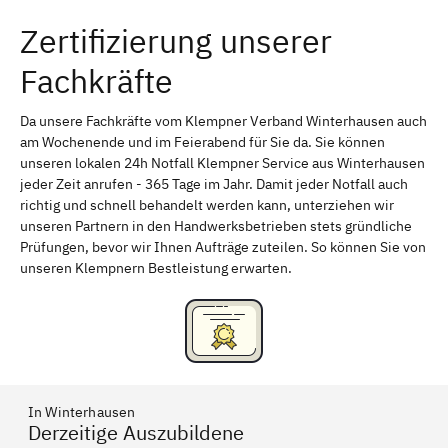
Zertifizierung unserer
Erlangen
Bamberg
Fachkräfte
Bayreuth
Aschaffenburg
Kempten (Allgäu)
Neu-Ulm
Da unsere Fachkräfte vom Klempner Verband Winterhausen auch
am Wochenende und im Feierabend für Sie da. Sie können
Schweinfurt
Passau
unseren lokalen 24h Notfall Klempner Service aus Winterhausen
jeder Zeit anrufen - 365 Tage im Jahr. Damit jeder Notfall auch
Freising
Rudelsdorf, Mittelfranken
richtig und schnell behandelt werden kann, unterziehen wir
unseren Partnern in den Handwerksbetrieben stets gründliche
Prüfungen, bevor wir Ihnen Aufträge zuteilen. So können Sie von
unseren Klempnern Bestleistung erwarten.
In Winterhausen
Derzeitige Auszubildene