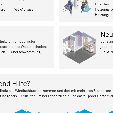
k.
Ihre Heizu
ssrohr
WC-Abfluss
Heizungsre
Heizungsins
Neu
tigkeit mit modernster
Bei San
Ursache eines Wasserschadens.
jederze
uch
Überschwämmung
Alt- & 
end Hilfe?
r direkt aus Windischbuchen kommen und dort mit mehreren Standorten
t länger als 30 Minuten um bei Ihnen zu sein und das zu jeder Uhrzeit, a