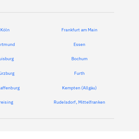
Köln
Frankfurt am Main
rtmund
Essen
uisburg
Bochum
ürzburg
Furth
affenburg
Kempten (Allgäu)
reising
Rudelsdorf, Mittelfranken