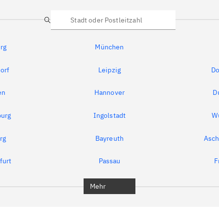
Suche
rg
München
orf
Leipzig
Do
en
Hannover
D
urg
Ingolstadt
W
rg
Bayreuth
Asch
furt
Passau
F
Mehr