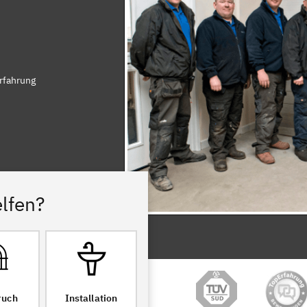
rfahrung
lfen?
ruch
Installation