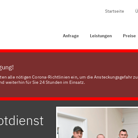
Startseite
Ü
Anfrage
Leistungen
Preise
Zertifizierung
Kontak
Anfrage
Leistungen
Preise
ügung!
en alle nötigen Corona-Richtlinien ein, um die Ansteckungsgefahr zu
nd weiterhin für Sie 24 Stunden im Einsatz.
otdienst