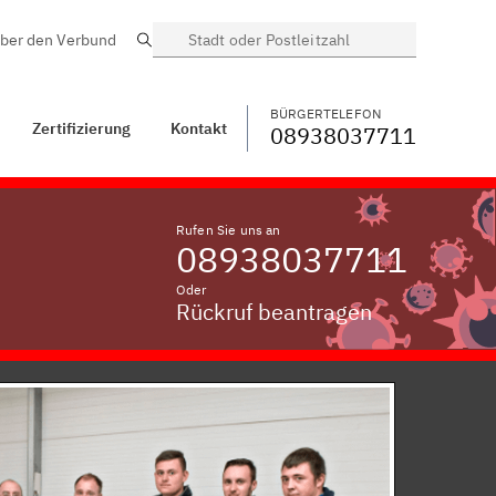
ber den Verbund
Suche
BÜRGERTELEFON
WECHSELN
08938037711
t
Windischbuchen
BÜRGERTELEFON
Zertifizierung
Kontakt
08938037711
Rufen Sie uns an
08938037711
Oder
Rückruf beantragen