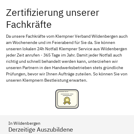
Zertifizierung unserer
Erlangen
Bamberg
Fachkräfte
Bayreuth
Aschaffenburg
Kempten (Allgäu)
Neu-Ulm
Da unsere Fachkräfte vom Klempner Verband Wildenbergen auch
am Wochenende und im Feierabend für Sie da. Sie können
Schweinfurt
Passau
unseren lokalen 24h Notfall Klempner Service aus Wildenbergen
jeder Zeit anrufen - 365 Tage im Jahr. Damit jeder Notfall auch
Freising
Rudelsdorf, Mittelfranken
richtig und schnell behandelt werden kann, unterziehen wir
unseren Partnern in den Handwerksbetrieben stets gründliche
Prüfungen, bevor wir Ihnen Aufträge zuteilen. So können Sie von
unseren Klempnern Bestleistung erwarten.
In Wildenbergen
Derzeitige Auszubildene