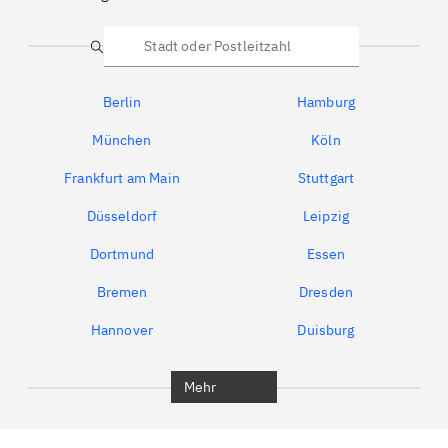
Suche
Berlin
Hamburg
München
Köln
Frankfurt am Main
Stuttgart
Düsseldorf
Leipzig
Dortmund
Essen
Bremen
Dresden
Hannover
Duisburg
Bochum
München
Mehr
Regensburg
Ingolstadt
Würzburg
Furth