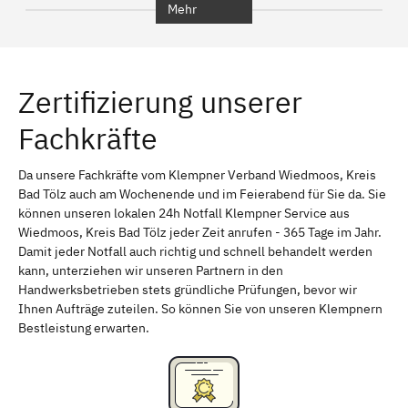
Mehr
Regensburg
Ingolstadt
Würzburg
Furth
Zertifizierung unserer
Erlangen
Bamberg
Fachkräfte
Bayreuth
Aschaffenburg
Kempten (Allgäu)
Neu-Ulm
Da unsere Fachkräfte vom Klempner Verband Wiedmoos, Kreis
Bad Tölz auch am Wochenende und im Feierabend für Sie da. Sie
Schweinfurt
Passau
können unseren lokalen 24h Notfall Klempner Service aus
Wiedmoos, Kreis Bad Tölz jeder Zeit anrufen - 365 Tage im Jahr.
Freising
Rudelsdorf, Mittelfranken
Damit jeder Notfall auch richtig und schnell behandelt werden
kann, unterziehen wir unseren Partnern in den
Handwerksbetrieben stets gründliche Prüfungen, bevor wir
Ihnen Aufträge zuteilen. So können Sie von unseren Klempnern
Bestleistung erwarten.