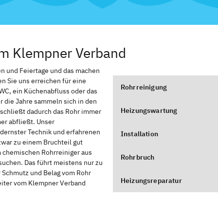
vom Klempner Verband
ten und Feiertage und das machen
en Sie uns erreichen für eine
Rohrreinigung
 WC, ein Küchenabfluss oder das
r die Jahre sammeln sich in den
Heizungswartung
rschließt dadurch das Rohr immer
er abfließt. Unser
dernster Technik und erfahrenen
Installation
war zu einem Bruchteil gut
em chemischen Rohrreiniger aus
Rohrbruch
suchen. Das führt meistens nur zu
er Schmutz und Belag vom Rohr
Heizungsreparatur
beiter vom Klempner Verband