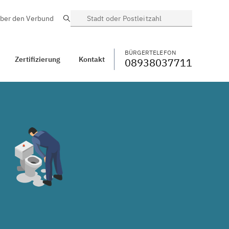
ber den Verbund
Suche
BÜRGERTELEFON
WECHSELN
08938037711
Kontakt
Westried
BÜRGERTELEFON
Zertifizierung
Kontakt
08938037711