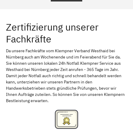
Regensburg
Ingolstadt
Würzburg
Furth
Zertifizierung unserer
Erlangen
Bamberg
Fachkräfte
Bayreuth
Aschaffenburg
Kempten (Allgäu)
Neu-Ulm
Da unsere Fachkräfte vom Klempner Verband Westhaid bei
Nürnberg auch am Wochenende und im Feierabend für Sie da.
Schweinfurt
Passau
Sie können unseren lokalen 24h Notfall Klempner Service aus
Westhaid bei Nürnberg jeder Zeit anrufen - 365 Tage im Jahr.
Freising
Rudelsdorf, Mittelfranken
Damit jeder Notfall auch richtig und schnell behandelt werden
kann, unterziehen wir unseren Partnern in den
Handwerksbetrieben stets gründliche Prüfungen, bevor wir
Ihnen Aufträge zuteilen. So können Sie von unseren Klempnern
Bestleistung erwarten.