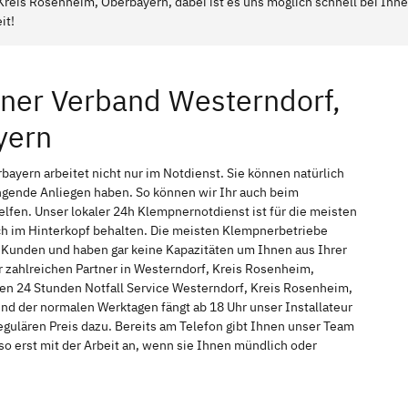
Kreis Rosenheim, Oberbayern, dabei ist es uns möglich schnell bei Ihne
it!
ner Verband Westerndorf,
yern
yern arbeitet nicht nur im Notdienst. Sie können natürlich
gende Anliegen haben. So können wir Ihr auch beim
lfen. Unser lokaler 24h Klempnernotdienst ist für die meisten
ch im Hinterkopf behalten. Die meisten Klempnerbetriebe
 Kunden und haben gar keine Kapazitäten um Ihnen aus Ihrer
er zahlreichen Partner in Westerndorf, Kreis Rosenheim,
en 24 Stunden Notfall Service Westerndorf, Kreis Rosenheim,
nd der normalen Werktagen fängt ab 18 Uhr unser Installateur
ulären Preis dazu. Bereits am Telefon gibt Ihnen unser Team
 erst mit der Arbeit an, wenn sie Ihnen mündlich oder