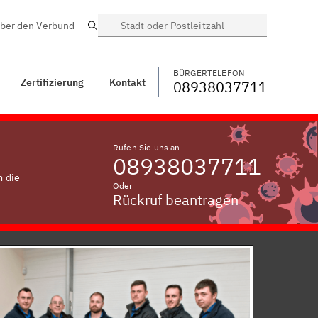
ber den Verbund
Suche
BÜRGERTELEFON
WECHSELN
08938037711
Westerndorf, Kreis
Rosenheim,
Oberbayern
BÜRGERTELEFON
Zertifizierung
Kontakt
08938037711
Rufen Sie uns an
08938037711
m die
Oder
Rückruf beantragen