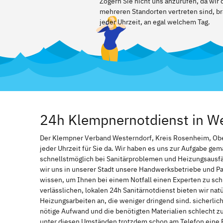
Zögern Sie nicht uns anzurufen, da wi
mehreren Standorten vertreten sind, br
jeder Uhrzeit, an egal welchem Tag.
24h Klempnernotdienst in We
Der Klempner Verband Westerndorf, Kreis Rosenheim, Ober
jeder Uhrzeit für Sie da. Wir haben es uns zur Aufgabe ge
schnellstmöglich bei Sanitärproblemen und Heizungsausf
wir uns in unserer Stadt unsere Handwerksbetriebe und Par
wissen, um Ihnen bei einem Notfall einen Experten zu s
verlässlichen, lokalen 24h Sanitärnotdienst bieten wir natü
Heizungsarbeiten an, die weniger dringend sind. sicherlic
nötige Aufwand und die benötigten Materialien schlecht z
unter diesen Umständen trotzdem schon am Telefon eine 