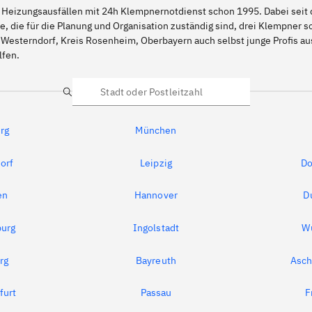
 Heizungsausfällen mit 24h Klempnernotdienst schon 1995. Dabei seit d
e, die für die Planung und Organisation zuständig sind, drei Klempner 
 Westerndorf, Kreis Rosenheim, Oberbayern auch selbst junge Profis a
lfen.
Suche
rg
München
orf
Leipzig
Do
en
Hannover
D
urg
Ingolstadt
W
rg
Bayreuth
Asch
furt
Passau
F