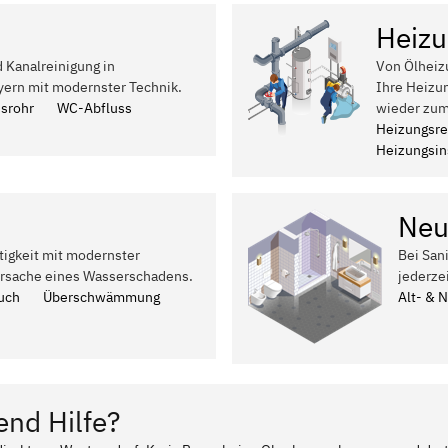
Heizu
d Kanalreinigung in
Von Ölheiz
ern mit modernster Technik.
Ihre Heizu
ssrohr
WC-Abfluss
wieder zum
Heizungsre
Heizungsins
Neu
tigkeit mit modernster
Bei San
Ursache eines Wasserschadens.
jederze
uch
Überschwämmung
Alt- & 
end Hilfe?