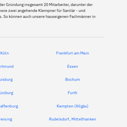
er Gründung insgesamt 20 Mitarbeiter, darunter der
sowie zwei angehende Klempner für Sanitär - und
us. So können auch unsere hauseigenen Fachmänner in
Köln
Frankfurt am Main
rtmund
Essen
uisburg
Bochum
ürzburg
Furth
affenburg
Kempten (Allgäu)
reising
Rudelsdorf, Mittelfranken