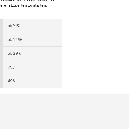
serem Experten zu starten.
ab 79€
ab 119€
ab 29 €
79€
49€