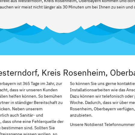
r direkt aus Westerndorf, Kreis Rosenheim, Oberbayern kommen und dort
auchen wir meist nicht länger als 30 Minuten um bei Ihnen zu sein und 
sterndorf, Kreis Rosenheim, Oberb
bayern ist 365 Tage im Jahr, zur
So können Sie uns gerne kontakti
macht, dass wir unseren Kunden
Installationsarbeiten wie das An
ällen helfen können. So bemühen
Dazu können wir telefonisch oder 
tner in ständiger Bereitschaft zu
Woche. Dadurch, dass wir über meh
chicken. Neben unserem
Rosenheim, Oberbayern verfügen, 
rlich auch Sanitär- und
anzubieten.
h, dass ohne eine Fehlerquelle der
Unsere Notdienst Telefonnummer
u bestimmen sind. Sollten Sie
Preisspanne wissen wollen, so