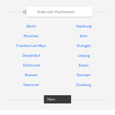
Suche
Berlin
Hamburg
München
Köln
Frankfurt am Main
Stuttgart
Düsseldorf
Leipzig
Dortmund
Essen
Bremen
Dresden
Hannover
Duisburg
Bochum
München
Mehr
Regensburg
Ingolstadt
Würzburg
Furth