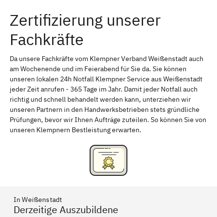
Zertifizierung unserer
Erlangen
Bamberg
Fachkräfte
Bayreuth
Aschaffenburg
Kempten (Allgäu)
Neu-Ulm
Da unsere Fachkräfte vom Klempner Verband Weißenstadt auch
am Wochenende und im Feierabend für Sie da. Sie können
Schweinfurt
Passau
unseren lokalen 24h Notfall Klempner Service aus Weißenstadt
jeder Zeit anrufen - 365 Tage im Jahr. Damit jeder Notfall auch
Freising
Rudelsdorf, Mittelfranken
richtig und schnell behandelt werden kann, unterziehen wir
unseren Partnern in den Handwerksbetrieben stets gründliche
Prüfungen, bevor wir Ihnen Aufträge zuteilen. So können Sie von
unseren Klempnern Bestleistung erwarten.
In Weißenstadt
Derzeitige Auszubildene