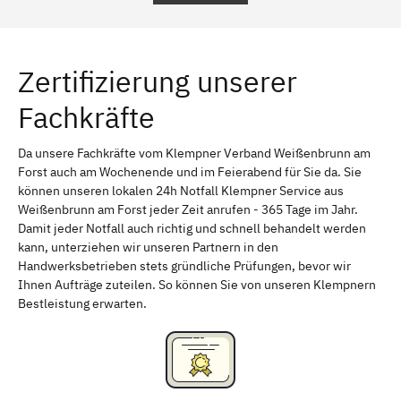
Regensburg
Ingolstadt
Würzburg
Furth
Zertifizierung unserer
Erlangen
Bamberg
Fachkräfte
Bayreuth
Aschaffenburg
Kempten (Allgäu)
Neu-Ulm
Da unsere Fachkräfte vom Klempner Verband Weißenbrunn am
Forst auch am Wochenende und im Feierabend für Sie da. Sie
Schweinfurt
Passau
können unseren lokalen 24h Notfall Klempner Service aus
Weißenbrunn am Forst jeder Zeit anrufen - 365 Tage im Jahr.
Freising
Rudelsdorf, Mittelfranken
Damit jeder Notfall auch richtig und schnell behandelt werden
kann, unterziehen wir unseren Partnern in den
Handwerksbetrieben stets gründliche Prüfungen, bevor wir
Ihnen Aufträge zuteilen. So können Sie von unseren Klempnern
Bestleistung erwarten.