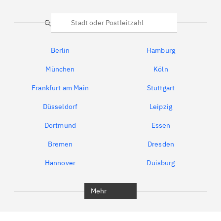
Suche
Berlin
Hamburg
München
Köln
Frankfurt am Main
Stuttgart
Düsseldorf
Leipzig
Dortmund
Essen
Bremen
Dresden
Hannover
Duisburg
Bochum
München
Mehr
Regensburg
Ingolstadt
Würzburg
Furth