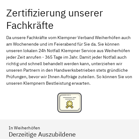
Zertifizierung unserer
Erlangen
Bamberg
Fachkräfte
Bayreuth
Aschaffenburg
Kempten (Allgäu)
Neu-Ulm
Da unsere Fachkräfte vom Klempner Verband Weiherhöfen auch
am Wochenende und im Feierabend für Sie da. Sie können
Schweinfurt
Passau
unseren lokalen 24h Notfall Klempner Service aus Weiherhöfen
jeder Zeit anrufen - 365 Tage im Jahr. Damit jeder Notfall auch
Freising
Rudelsdorf, Mittelfranken
richtig und schnell behandelt werden kann, unterziehen wir
unseren Partnern in den Handwerksbetrieben stets gründliche
Prüfungen, bevor wir Ihnen Aufträge zuteilen. So können Sie von
unseren Klempnern Bestleistung erwarten.
In Weiherhöfen
Derzeitige Auszubildene