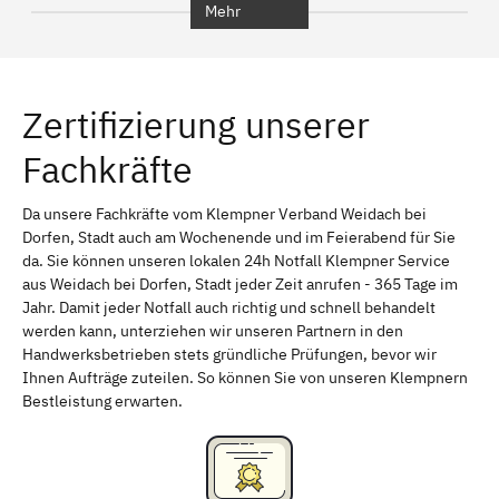
Mehr
Regensburg
Ingolstadt
Würzburg
Furth
Zertifizierung unserer
Erlangen
Bamberg
Fachkräfte
Bayreuth
Aschaffenburg
Kempten (Allgäu)
Neu-Ulm
Da unsere Fachkräfte vom Klempner Verband Weidach bei
Dorfen, Stadt auch am Wochenende und im Feierabend für Sie
Schweinfurt
Passau
da. Sie können unseren lokalen 24h Notfall Klempner Service
aus Weidach bei Dorfen, Stadt jeder Zeit anrufen - 365 Tage im
Freising
Rudelsdorf, Mittelfranken
Jahr. Damit jeder Notfall auch richtig und schnell behandelt
werden kann, unterziehen wir unseren Partnern in den
Handwerksbetrieben stets gründliche Prüfungen, bevor wir
Ihnen Aufträge zuteilen. So können Sie von unseren Klempnern
Bestleistung erwarten.