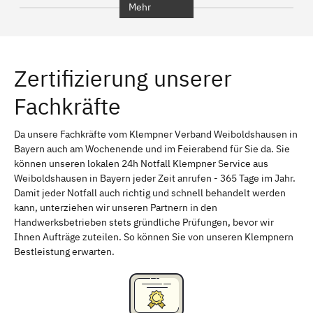
Mehr
Regensburg
Ingolstadt
Würzburg
Furth
Zertifizierung unserer
Erlangen
Bamberg
Fachkräfte
Bayreuth
Aschaffenburg
Kempten (Allgäu)
Neu-Ulm
Da unsere Fachkräfte vom Klempner Verband Weiboldshausen in
Bayern auch am Wochenende und im Feierabend für Sie da. Sie
Schweinfurt
Passau
können unseren lokalen 24h Notfall Klempner Service aus
Weiboldshausen in Bayern jeder Zeit anrufen - 365 Tage im Jahr.
Freising
Rudelsdorf, Mittelfranken
Damit jeder Notfall auch richtig und schnell behandelt werden
kann, unterziehen wir unseren Partnern in den
Handwerksbetrieben stets gründliche Prüfungen, bevor wir
Ihnen Aufträge zuteilen. So können Sie von unseren Klempnern
Bestleistung erwarten.