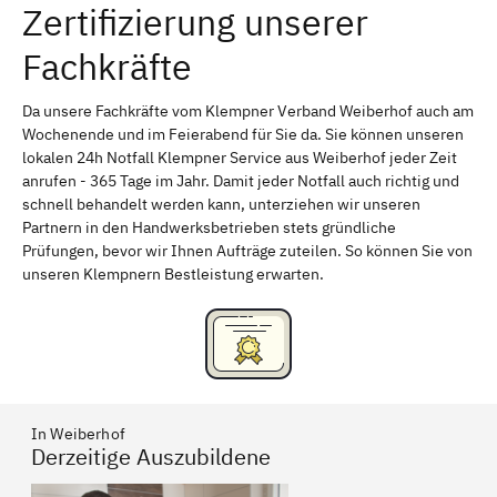
Zertifizierung unserer
Erlangen
Bamberg
Fachkräfte
Bayreuth
Aschaffenburg
Kempten (Allgäu)
Neu-Ulm
Da unsere Fachkräfte vom Klempner Verband Weiberhof auch am
Wochenende und im Feierabend für Sie da. Sie können unseren
Schweinfurt
Passau
lokalen 24h Notfall Klempner Service aus Weiberhof jeder Zeit
anrufen - 365 Tage im Jahr. Damit jeder Notfall auch richtig und
Freising
Rudelsdorf, Mittelfranken
schnell behandelt werden kann, unterziehen wir unseren
Partnern in den Handwerksbetrieben stets gründliche
Prüfungen, bevor wir Ihnen Aufträge zuteilen. So können Sie von
unseren Klempnern Bestleistung erwarten.
In Weiberhof
Derzeitige Auszubildene