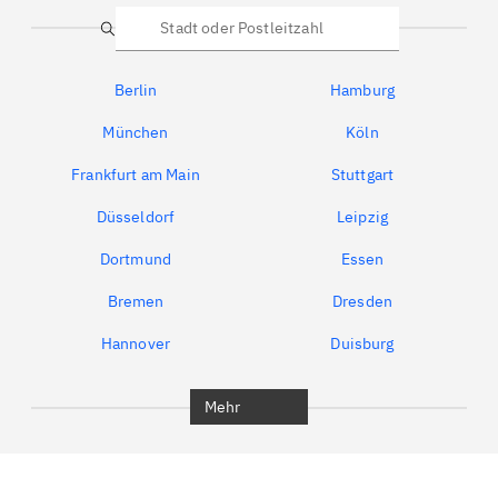
Suche
Berlin
Hamburg
München
Köln
Frankfurt am Main
Stuttgart
Düsseldorf
Leipzig
Dortmund
Essen
Bremen
Dresden
Hannover
Duisburg
Bochum
München
Mehr
Regensburg
Ingolstadt
Würzburg
Furth