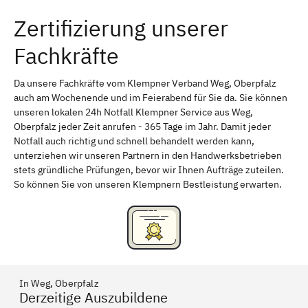
Zertifizierung unserer
Erlangen
Bamberg
Fachkräfte
Bayreuth
Aschaffenburg
Kempten (Allgäu)
Neu-Ulm
Da unsere Fachkräfte vom Klempner Verband Weg, Oberpfalz
auch am Wochenende und im Feierabend für Sie da. Sie können
Schweinfurt
Passau
unseren lokalen 24h Notfall Klempner Service aus Weg,
Oberpfalz jeder Zeit anrufen - 365 Tage im Jahr. Damit jeder
Freising
Rudelsdorf, Mittelfranken
Notfall auch richtig und schnell behandelt werden kann,
unterziehen wir unseren Partnern in den Handwerksbetrieben
stets gründliche Prüfungen, bevor wir Ihnen Aufträge zuteilen.
So können Sie von unseren Klempnern Bestleistung erwarten.
In Weg, Oberpfalz
Derzeitige Auszubildene