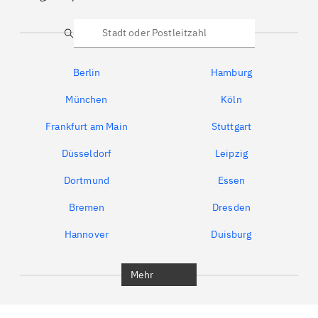
Suche
Berlin
Hamburg
München
Köln
Frankfurt am Main
Stuttgart
Düsseldorf
Leipzig
Dortmund
Essen
Bremen
Dresden
Hannover
Duisburg
Bochum
München
Mehr
Regensburg
Ingolstadt
Würzburg
Furth