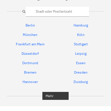
Suche
Berlin
Hamburg
München
Köln
Frankfurt am Main
Stuttgart
Düsseldorf
Leipzig
Dortmund
Essen
Bremen
Dresden
Hannover
Duisburg
Bochum
München
Mehr
Regensburg
Ingolstadt
Würzburg
Furth