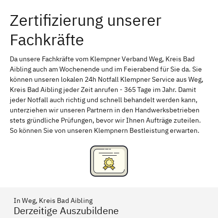
Zertifizierung unserer
Erlangen
Bamberg
Fachkräfte
Bayreuth
Aschaffenburg
Kempten (Allgäu)
Neu-Ulm
Da unsere Fachkräfte vom Klempner Verband Weg, Kreis Bad
Aibling auch am Wochenende und im Feierabend für Sie da. Sie
Schweinfurt
Passau
können unseren lokalen 24h Notfall Klempner Service aus Weg,
Kreis Bad Aibling jeder Zeit anrufen - 365 Tage im Jahr. Damit
Freising
Rudelsdorf, Mittelfranken
jeder Notfall auch richtig und schnell behandelt werden kann,
unterziehen wir unseren Partnern in den Handwerksbetrieben
stets gründliche Prüfungen, bevor wir Ihnen Aufträge zuteilen.
So können Sie von unseren Klempnern Bestleistung erwarten.
In Weg, Kreis Bad Aibling
Derzeitige Auszubildene