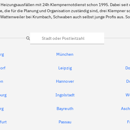
 Heizungsausfällen mit 24h Klempnernotdienst schon 1995. Dabei seit d
e, die für die Planung und Organisation zuständig sind, drei Klempner 
 Wattenweiler bei Krumbach, Schwaben auch selbst junge Profis aus. 
Suche
rg
München
orf
Leipzig
Do
en
Hannover
D
urg
Ingolstadt
W
rg
Bayreuth
Asch
furt
Passau
F