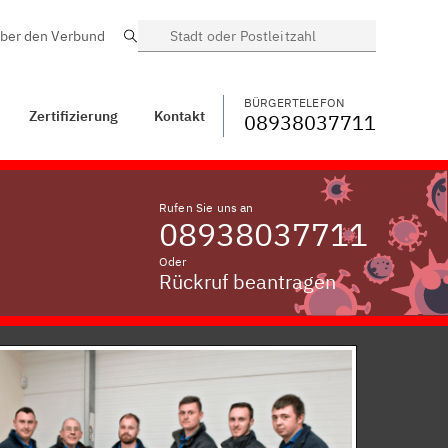
ber den Verbund
Suche
BÜRGERTELEFON
WECHSELN
08938037711
Wattenweiler bei
Krumbach, Schwaben
BÜRGERTELEFON
Zertifizierung
Kontakt
08938037711
Rufen Sie uns an
08938037711
Oder
Rückruf beantragen