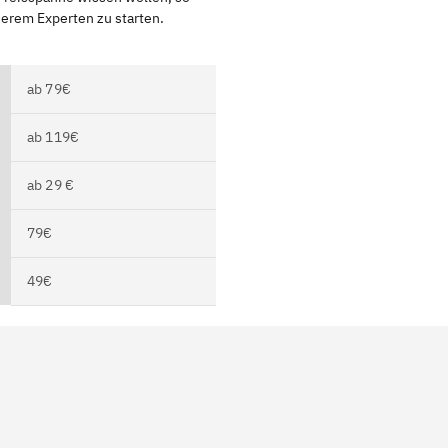
serem Experten zu starten.
ab 79€
ab 119€
ab 29 €
79€
49€