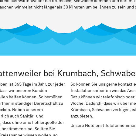
r direkt aus Wattenweiler bei Krumbach, Schwaben kommen und dort mit
auchen wir meist nicht länger als 30 Minuten um bei Ihnen zu sein und 
attenweiler bei Krumbach, Schwab
n ist 365 Tage im Jahr, zur jeder
So können Sie uns gerne kontakti
, dass wir unseren Kunden
Installationsarbeiten wie das An
ällen helfen können. So bemühen
Dazu können wir telefonisch oder 
tner in ständiger Bereitschaft zu
Woche. Dadurch, dass wir über meh
chicken. Neben unserem
Krumbach, Schwaben verfügen, ist
rlich auch Sanitär- und
anzubieten.
h, dass ohne eine Fehlerquelle der
Unsere Notdienst Telefonnummer
u bestimmen sind. Sollten Sie
Preisspanne wissen wollen, so