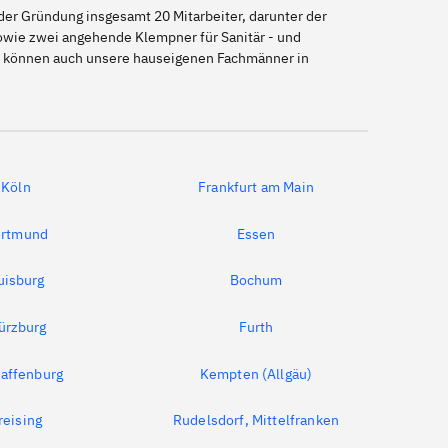
er Gründung insgesamt 20 Mitarbeiter, darunter der
sowie zwei angehende Klempner für Sanitär - und
So können auch unsere hauseigenen Fachmänner in
Köln
Frankfurt am Main
rtmund
Essen
uisburg
Bochum
ürzburg
Furth
affenburg
Kempten (Allgäu)
reising
Rudelsdorf, Mittelfranken