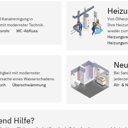
Heizu
d Kanalreinigung in
Von Ölheiz
mit modernster Technik.
Ihre Heizu
ssrohr
WC-Abfluss
wieder zum
Heizungsre
Heizungsins
Neu
tigkeit mit modernster
Bei San
Ursache eines Wasserschadens.
jederze
uch
Überschwämmung
Alt- & 
end Hilfe?