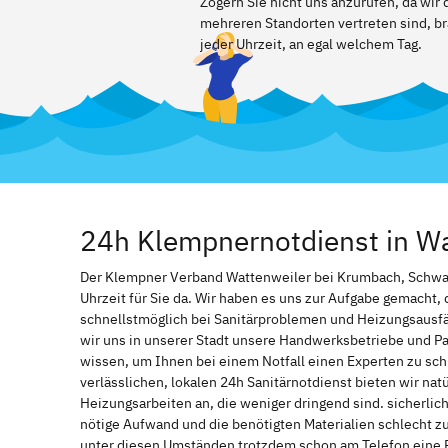
Zögern Sie nicht uns anzurufen, da wi
mehreren Standorten vertreten sind, br
jeder Uhrzeit, an egal welchem Tag.
24h Klempnernotdienst in W
Der Klempner Verband Wattenweiler bei Krumbach, Schwabe
Uhrzeit für Sie da. Wir haben es uns zur Aufgabe gemacht
schnellstmöglich bei Sanitärproblemen und Heizungsausf
wir uns in unserer Stadt unsere Handwerksbetriebe und Par
wissen, um Ihnen bei einem Notfall einen Experten zu s
verlässlichen, lokalen 24h Sanitärnotdienst bieten wir natü
Heizungsarbeiten an, die weniger dringend sind. sicherlic
nötige Aufwand und die benötigten Materialien schlecht z
unter diesen Umständen trotzdem schon am Telefon eine 