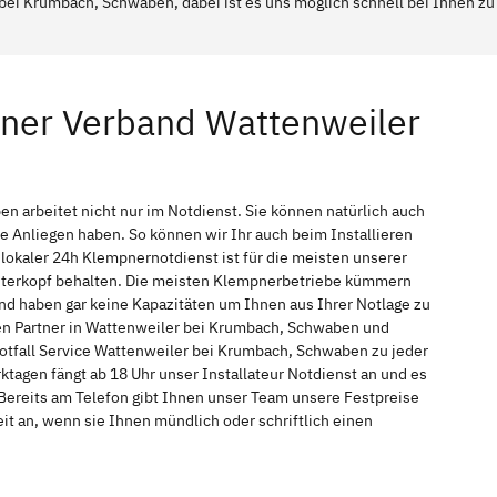
bei Krumbach, Schwaben, dabei ist es uns möglich schnell bei Ihnen zu
pner Verband Wattenweiler
 arbeitet nicht nur im Notdienst. Sie können natürlich auch
Anliegen haben. So können wir Ihr auch beim Installieren
okaler 24h Klempnernotdienst ist für die meisten unserer
interkopf behalten. Die meisten Klempnerbetriebe kümmern
nd haben gar keine Kapazitäten um Ihnen aus Ihrer Notlage zu
chen Partner in Wattenweiler bei Krumbach, Schwaben und
otfall Service Wattenweiler bei Krumbach, Schwaben zu jeder
tagen fängt ab 18 Uhr unser Installateur Notdienst an und es
Bereits am Telefon gibt Ihnen unser Team unsere Festpreise
t an, wenn sie Ihnen mündlich oder schriftlich einen