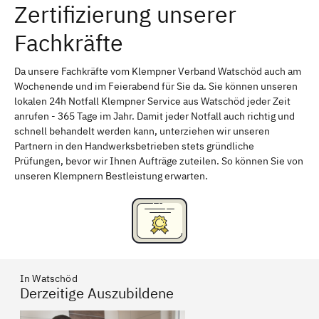
Zertifizierung unserer
Erlangen
Bamberg
Fachkräfte
Bayreuth
Aschaffenburg
Kempten (Allgäu)
Neu-Ulm
Da unsere Fachkräfte vom Klempner Verband Watschöd auch am
Wochenende und im Feierabend für Sie da. Sie können unseren
Schweinfurt
Passau
lokalen 24h Notfall Klempner Service aus Watschöd jeder Zeit
anrufen - 365 Tage im Jahr. Damit jeder Notfall auch richtig und
Freising
Rudelsdorf, Mittelfranken
schnell behandelt werden kann, unterziehen wir unseren
Partnern in den Handwerksbetrieben stets gründliche
Prüfungen, bevor wir Ihnen Aufträge zuteilen. So können Sie von
unseren Klempnern Bestleistung erwarten.
In Watschöd
Derzeitige Auszubildene