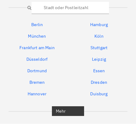
Suche
Berlin
Hamburg
München
Köln
Frankfurt am Main
Stuttgart
Düsseldorf
Leipzig
Dortmund
Essen
Bremen
Dresden
Hannover
Duisburg
Bochum
München
Mehr
Regensburg
Ingolstadt
Würzburg
Furth