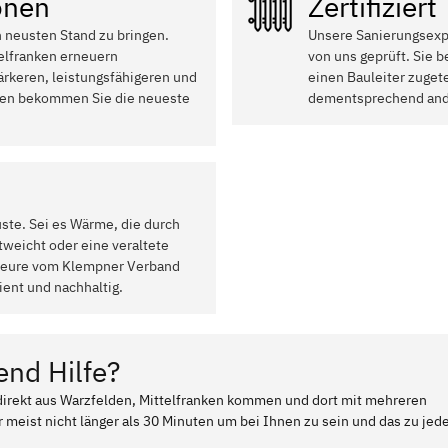
onen
Zertifiziert
n neusten Stand zu bringen.
Unsere Sanierungsexpe
elfranken erneuern
von uns geprüft. Sie 
ärkeren, leistungsfähigeren und
einen Bauleiter zugete
onen bekommen Sie die neueste
dementsprechend ande
uste. Sei es Wärme, die durch
weicht oder eine veraltete
ateure vom Klempner Verband
ient und nachhaltig.
end Hilfe?
 direkt aus Warzfelden, Mittelfranken kommen und dort mit mehreren
 meist nicht länger als 30 Minuten um bei Ihnen zu sein und das zu jed