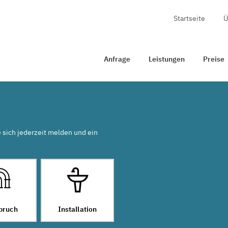
Startseite
Ü
age
Leistungen
Preise
Zertifizierung
Kontakt
Anfrage
Leistungen
Preise
e sich jederzeit melden und ein
bruch
Installation