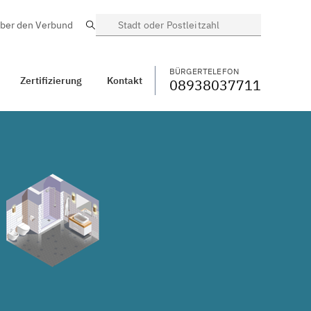
ber den Verbund
Suche
BÜRGERTELEFON
WECHSELN
08938037711
Warzfelden,
Mittelfranken
BÜRGERTELEFON
Zertifizierung
Kontakt
08938037711