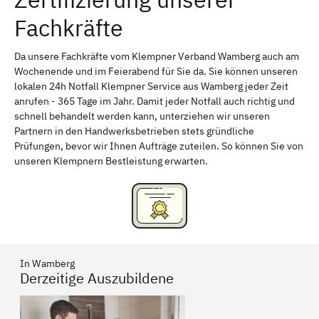
Fachkräfte
Bayreuth
Aschaffenburg
Kempten (Allgäu)
Neu-Ulm
Da unsere Fachkräfte vom Klempner Verband Wamberg auch am
Wochenende und im Feierabend für Sie da. Sie können unseren
Schweinfurt
Passau
lokalen 24h Notfall Klempner Service aus Wamberg jeder Zeit
anrufen - 365 Tage im Jahr. Damit jeder Notfall auch richtig und
Freising
Rudelsdorf, Mittelfranken
schnell behandelt werden kann, unterziehen wir unseren
Partnern in den Handwerksbetrieben stets gründliche
Prüfungen, bevor wir Ihnen Aufträge zuteilen. So können Sie von
unseren Klempnern Bestleistung erwarten.
In Wamberg
Derzeitige Auszubildene