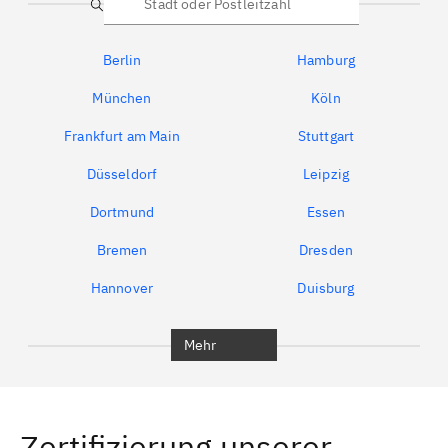
Suche
Berlin
Hamburg
München
Köln
Frankfurt am Main
Stuttgart
Düsseldorf
Leipzig
Dortmund
Essen
Bremen
Dresden
Hannover
Duisburg
Bochum
München
Mehr
Regensburg
Ingolstadt
Würzburg
Furth
Zertifizierung unserer
Erlangen
Bamberg