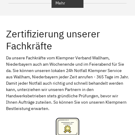
Mehr
Regensburg
Ingolstadt
Würzburg
Furth
Zertifizierung unserer
Erlangen
Bamberg
Fachkräfte
Bayreuth
Aschaffenburg
Kempten (Allgäu)
Neu-Ulm
Da unsere Fachkräfte vom Klempner Verband Wallham,
Niederbayern auch am Wochenende und im Feierabend für Sie
Schweinfurt
Passau
da. Sie können unseren lokalen 24h Notfall Klempner Service
aus Wallham, Niederbayern jeder Zeit anrufen - 365 Tage im Jahr.
Freising
Rudelsdorf, Mittelfranken
Damit jeder Notfall auch richtig und schnell behandelt werden
kann, unterziehen wir unseren Partnern in den
Handwerksbetrieben stets gründliche Prüfungen, bevor wir
Ihnen Aufträge zuteilen. So können Sie von unseren Klempnern
Bestleistung erwarten.