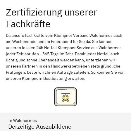
Zertifizierung unserer
Erlangen
Bamberg
Fachkräfte
Bayreuth
Aschaffenburg
Kempten (Allgäu)
Neu-Ulm
Da unsere Fachkräfte vom Klempner Verband Waldhermes auch
am Wochenende und im Feierabend für Sie da. Sie können
Schweinfurt
Passau
unseren lokalen 24h Notfall Klempner Service aus Waldhermes
jeder Zeit anrufen - 365 Tage im Jahr. Damit jeder Notfall auch
Freising
Rudelsdorf, Mittelfranken
richtig und schnell behandelt werden kann, unterziehen wir
unseren Partnern in den Handwerksbetrieben stets gründliche
Prüfungen, bevor wir Ihnen Aufträge zuteilen. So können Sie von
unseren Klempnern Bestleistung erwarten.
In Waldhermes
Derzeitige Auszubildene