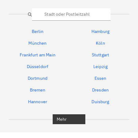
Suche
Berlin
Hamburg
München
Köln
Frankfurt am Main
Stuttgart
Düsseldorf
Leipzig
Dortmund
Essen
Bremen
Dresden
Hannover
Duisburg
Bochum
München
Mehr
Regensburg
Ingolstadt
Würzburg
Furth