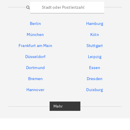
Suche
Berlin
Hamburg
München
Köln
Frankfurt am Main
Stuttgart
Düsseldorf
Leipzig
Dortmund
Essen
Bremen
Dresden
Hannover
Duisburg
Bochum
München
Mehr
Regensburg
Ingolstadt
Würzburg
Furth