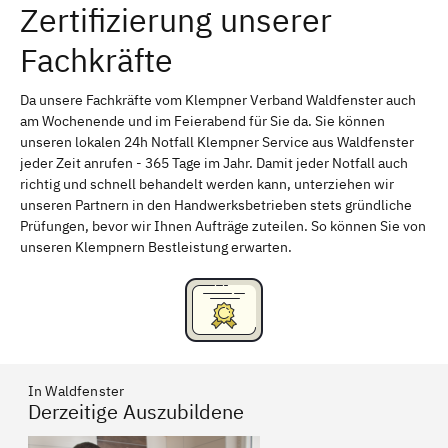
Zertifizierung unserer
Erlangen
Bamberg
Fachkräfte
Bayreuth
Aschaffenburg
Kempten (Allgäu)
Neu-Ulm
Da unsere Fachkräfte vom Klempner Verband Waldfenster auch
am Wochenende und im Feierabend für Sie da. Sie können
Schweinfurt
Passau
unseren lokalen 24h Notfall Klempner Service aus Waldfenster
jeder Zeit anrufen - 365 Tage im Jahr. Damit jeder Notfall auch
Freising
Rudelsdorf, Mittelfranken
richtig und schnell behandelt werden kann, unterziehen wir
unseren Partnern in den Handwerksbetrieben stets gründliche
Prüfungen, bevor wir Ihnen Aufträge zuteilen. So können Sie von
unseren Klempnern Bestleistung erwarten.
In Waldfenster
Derzeitige Auszubildene