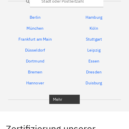
Suche
Berlin
Hamburg
München
Köln
Frankfurt am Main
Stuttgart
Düsseldorf
Leipzig
Dortmund
Essen
Bremen
Dresden
Hannover
Duisburg
Bochum
München
Mehr
Regensburg
Ingolstadt
Würzburg
Furth
Zertifizierung unserer
Erlangen
Bamberg