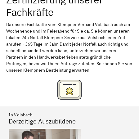
Fachkräfte
Bayreuth
Aschaffenburg
Kempten (Allgäu)
Neu-Ulm
Da unsere Fachkräfte vom Klempner Verband Volsbach auch am
Wochenende und im Feierabend für Sie da. Sie können unseren
Schweinfurt
Passau
lokalen 24h Notfall Klempner Service aus Volsbach jeder Zeit
anrufen - 365 Tage im Jahr. Damit jeder Notfall auch richtig und
Freising
Rudelsdorf, Mittelfranken
schnell behandelt werden kann, unterziehen wir unseren
Partnern in den Handwerksbetrieben stets gründliche
Prüfungen, bevor wir Ihnen Aufträge zuteilen. So können Sie von
unseren Klempnern Bestleistung erwarten.
In Volsbach
Derzeitige Auszubildene