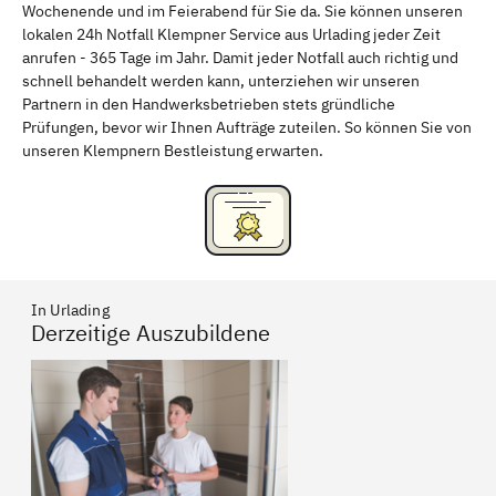
Wochenende und im Feierabend für Sie da. Sie können unseren
Schweinfurt
Passau
lokalen 24h Notfall Klempner Service aus Urlading jeder Zeit
anrufen - 365 Tage im Jahr. Damit jeder Notfall auch richtig und
Freising
Rudelsdorf, Mittelfranken
schnell behandelt werden kann, unterziehen wir unseren
Partnern in den Handwerksbetrieben stets gründliche
Prüfungen, bevor wir Ihnen Aufträge zuteilen. So können Sie von
unseren Klempnern Bestleistung erwarten.
In Urlading
Derzeitige Auszubildene