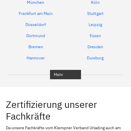
München
Köln
Frankfurt am Main
Stuttgart
Düsseldorf
Leipzig
Dortmund
Essen
Bremen
Dresden
Hannover
Duisburg
Bochum
München
Mehr
Regensburg
Ingolstadt
Würzburg
Furth
Zertifizierung unserer
Erlangen
Bamberg
Fachkräfte
Bayreuth
Aschaffenburg
Kempten (Allgäu)
Neu-Ulm
Da unsere Fachkräfte vom Klempner Verband Urlading auch am