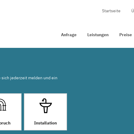
Startseite
Ü
Anfrage
Leistungen
Preise
Zertifizierung
Kon
Anfrage
Leistungen
Preise
e sich jederzeit melden und ein
bruch
Installation