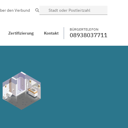
ber den Verbund
Suche
BÜRGERTELEFON
WECHSELN
08938037711
takt
Unterwössen
BÜRGERTELEFON
Zertifizierung
Kontakt
08938037711