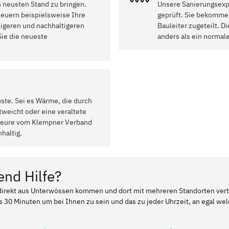
n neusten Stand zu bringen.
Unsere Sanierungsexpe
euern beispielsweise Ihre
geprüft. Sie bekommen
higeren und nachhaltigeren
Bauleiter zugeteilt. 
ie die neueste
anders als ein normal
uste. Sei es Wärme, die durch
weicht oder eine veraltete
ateure vom Klempner Verband
haltig.
end Hilfe?
r direkt aus Unterwössen kommen und dort mit mehreren Standorten ver
ls 30 Minuten um bei Ihnen zu sein und das zu jeder Uhrzeit, an egal w