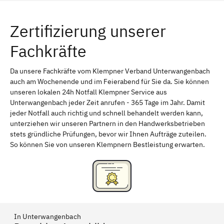
Würzburg
Furth
Zertifizierung unserer
Erlangen
Bamberg
Fachkräfte
Bayreuth
Aschaffenburg
Kempten (Allgäu)
Neu-Ulm
Da unsere Fachkräfte vom Klempner Verband Unterwangenbach
auch am Wochenende und im Feierabend für Sie da. Sie können
Schweinfurt
Passau
unseren lokalen 24h Notfall Klempner Service aus
Unterwangenbach jeder Zeit anrufen - 365 Tage im Jahr. Damit
Freising
Rudelsdorf, Mittelfranken
jeder Notfall auch richtig und schnell behandelt werden kann,
unterziehen wir unseren Partnern in den Handwerksbetrieben
stets gründliche Prüfungen, bevor wir Ihnen Aufträge zuteilen.
So können Sie von unseren Klempnern Bestleistung erwarten.
In Unterwangenbach