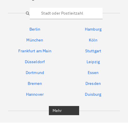
Suche
Berlin
Hamburg
München
Köln
Frankfurt am Main
Stuttgart
Düsseldorf
Leipzig
Dortmund
Essen
Bremen
Dresden
Hannover
Duisburg
Bochum
München
Mehr
Regensburg
Ingolstadt
Würzburg
Furth