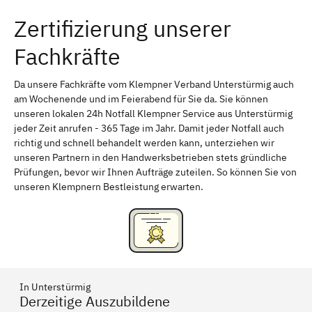
Zertifizierung unserer
Erlangen
Bamberg
Fachkräfte
Bayreuth
Aschaffenburg
Kempten (Allgäu)
Neu-Ulm
Da unsere Fachkräfte vom Klempner Verband Unterstürmig auch
am Wochenende und im Feierabend für Sie da. Sie können
Schweinfurt
Passau
unseren lokalen 24h Notfall Klempner Service aus Unterstürmig
jeder Zeit anrufen - 365 Tage im Jahr. Damit jeder Notfall auch
Freising
Rudelsdorf, Mittelfranken
richtig und schnell behandelt werden kann, unterziehen wir
unseren Partnern in den Handwerksbetrieben stets gründliche
Prüfungen, bevor wir Ihnen Aufträge zuteilen. So können Sie von
unseren Klempnern Bestleistung erwarten.
In Unterstürmig
Derzeitige Auszubildene