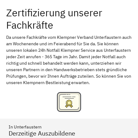
Zertifizierung unserer
Erlangen
Bamberg
Fachkräfte
Bayreuth
Aschaffenburg
Kempten (Allgäu)
Neu-Ulm
Da unsere Fachkräfte vom Klempner Verband Unterfaustern auch
am Wochenende und im Feierabend für Sie da. Sie können
Schweinfurt
Passau
unseren lokalen 24h Notfall Klempner Service aus Unterfaustern
jeder Zeit anrufen - 365 Tage im Jahr. Damit jeder Notfall auch
Freising
Rudelsdorf, Mittelfranken
richtig und schnell behandelt werden kann, unterziehen wir
unseren Partnern in den Handwerksbetrieben stets gründliche
Prüfungen, bevor wir Ihnen Aufträge zuteilen. So können Sie von
unseren Klempnern Bestleistung erwarten.
In Unterfaustern
Derzeitige Auszubildene