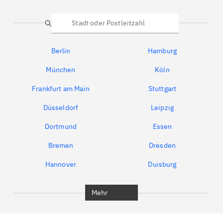
Suche
Berlin
Hamburg
München
Köln
Frankfurt am Main
Stuttgart
Düsseldorf
Leipzig
Dortmund
Essen
Bremen
Dresden
Hannover
Duisburg
Bochum
München
Mehr
Regensburg
Ingolstadt
Würzburg
Furth