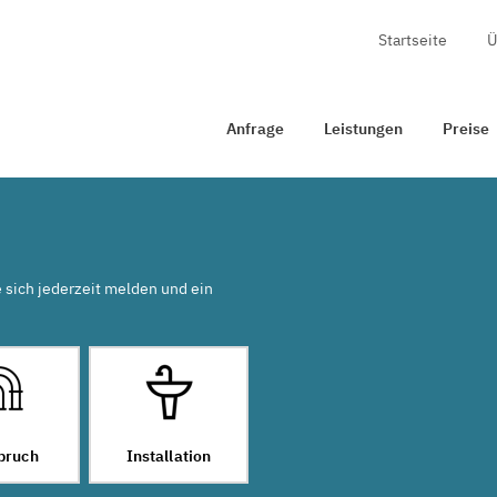
Startseite
Ü
nfrage
Leistungen
Preise
Zertifizierung
Kontakt
Anfrage
Leistungen
Preise
e sich jederzeit melden und ein
bruch
Installation