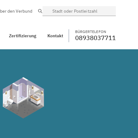
ber den Verbund
Suche
BÜRGERTELEFON
WECHSELN
08938037711
Unterdeschenried
BÜRGERTELEFON
Zertifizierung
Kontakt
08938037711