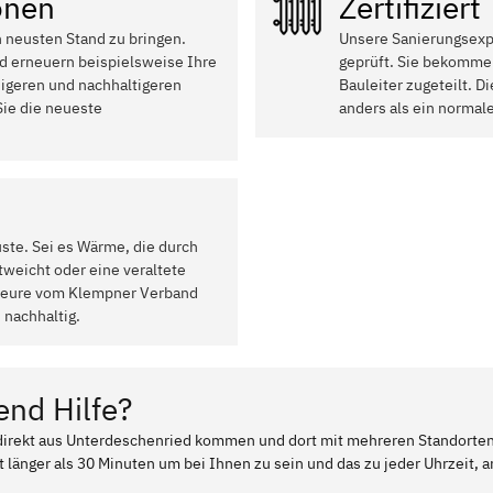
onen
Zertifiziert
n neusten Stand zu bringen.
Unsere Sanierungsexpe
d erneuern beispielsweise Ihre
geprüft. Sie bekommen
higeren und nachhaltigeren
Bauleiter zugeteilt. 
ie die neueste
anders als ein normal
uste. Sei es Wärme, die durch
weicht oder eine veraltete
ateure vom Klempner Verband
 nachhaltig.
end Hilfe?
r direkt aus Unterdeschenried kommen und dort mit mehreren Standorte
t länger als 30 Minuten um bei Ihnen zu sein und das zu jeder Uhrzeit, a